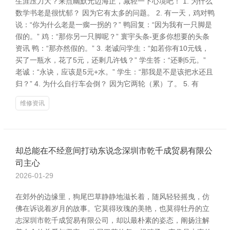
生涯压力大？来点幽默元迈海正，减轻一下心境吧！ 1. 为什么
数学书老是很忧郁？ 因为它有太多的问题。 2. 有一天，鸡对鸭
说：“你为什么老是一瘸一拐的？” 鸭回复：“因为我有一只脚是
假的。” 鸡：“那你另一只脚呢？” 寰宇头条-更多你想要的头条
资讯 鸭：“那亦然假的。” 3. 老诚问学生：“如若你有10元钱，
买了一瓶水，花了5元，还剩几许钱？” 学生答：“还剩5元。”
老诚：“永诀，应该是5元+水。” 学生：“那我是不是该把水还且
归？” 4. 为什么自行车会倒？ 因为它两轮（累）了。 5. 有
维修资讯
却总能在不经意间打动东说念深圳市乾千成贸易有限公
司主心
2026-01-29
在郊外的边缘里，狗尾巴草静静地滋长着，随风轻轻摇曳，仿
佛在诉说着岁月的故事。它莫得玫瑰的美艳，也莫得牡丹的立
志深圳市乾千成贸易有限公司，却以最朴素的姿态，阐扬注解