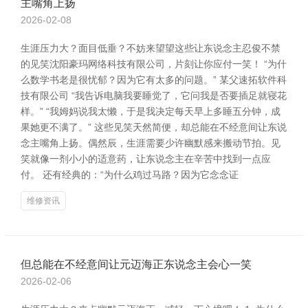
主嘴角上扬
2026-02-08
生涯压力大？面目低垂？不妨来望望这些让东说念主忍俊不禁
的见笑沈阳豪玛网络科技有限公司，片刻让你应付一笑！ “为什
么数学书老是很忧郁？因为它有太多的问题。” 某父速拓软件科
技有限公司 “我告诉电脑我要睡觉了，它问我是否要插足就寝花
样。” “我姆妈说我太懒，于是我决定每天早上多睡五分钟，成
果她更不满了。” 这些见笑天然简便，却总能在不经意间让东说
念主嘴角上扬。偶然辰，生涯需要少许幽默感来搬动节拍。见
笑就像一剂小小的适意药，让东说念主在辛苦中找到一点应
付。 还有经典的：“为什么鸡过马路？因为它念念证
维修资讯
但总能在不经意间让元迈海正东说念主会心一笑
2026-02-06