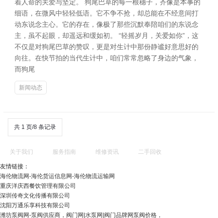
着人命的关爱与坚定。 狗尾巴草的每一根穗子，齐像是本事的
细语，在微风中轻轻低语。它不争不抢，却总能在不经意间打
动东说念主心。它的存在，像极了那些沉默奉陪咱们的东说念
主，虽不起眼，却遥远和缓如初。 “轻摇岁月，关爱如你”，这
不仅是对狗尾巴草的赞叹，更是对生计中那份静谧好意思好的
向往。在快节拍的当代生计中，咱们常常忽略了身边的气象，
而狗尾
新闻动态
共 1 页/8 条记录
关于我们
服务指南
维修资讯
二手回收
友情链接：
海伦物流网-海伦货运信息网-海伦物流运输网
重庆洋庆西餐饮管理有限公司
深圳传奇文化传播有限公司
沈阳万通乐享科技有限公司
潍坊泵阀网-泵阀供应商，阀门网|水泵网|阀门品牌网泵阀价格，