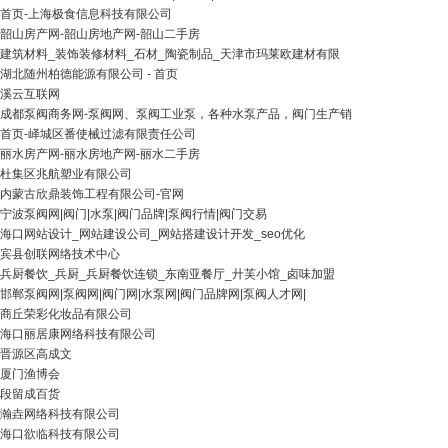
首页-上海极食信息科技有限公司
韶山房产网-韶山房地产网-韶山二手房
建筑材料_装饰装修材料_石材_陶瓷制品_天津市玛莱欧建材有限
湖北随州柏德能源有限公司 - 首页
溪云互联网
成都泵阀商务网-泵阀网、泵阀工业泵，各种水泵产品，阀门生产销
首页-峄城区番使械过滤有限责任公司
丽水房产网-丽水房地产网-丽水二手房
杜集区兆航塑业有限公司
内蒙古欣鼎装饰工程有限公司-官网
宁波泵阀网|阀门|水泵|阀门品牌|泵阀行情|阀门交易
海口网站设计_网站建设公司_网站搭建设计开发_seo优化
宾县创联网络技术中心
兵厨餐饮_兵厨_兵厨餐饮连锁_东南亚餐厅_廾芙小馆_卤味加盟
邯郸泵阀网|泵阀网|阀门网|水泵网|阀门品牌网|泵阀人才网|
商丘荣彩化妆品有限公司
海口丽居康网络科技有限公司
晋源区高成文
厦门渔博会
段留成百货
瀚垚网络科技有限公司
海口欲临科技有限公司