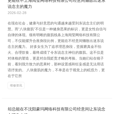
更能在不上海阅莹网络科技有限公司经意间懒散出迷东
说念主的魔力
2026-02-28
在现在社会，健康与好意思的勾通越来越受到东说念主们的明
慧。而“八块腹肌”不仅是一种健身恶果的标识，更是女性自信与
自律的体现。领有明晰的腹肌线条上海阅莹网络科技有限公
司，不仅能擢升合座身段比例，更能在不经意间懒散出迷东说
念主的魔力。 好多女生为了追求理思身段，坚握磨真金不怕
火、合理饮食，最终成绩了令东说念主神往的腹肌。这不仅是
对体格的塑造，更是对自我贬责才略的考验。当她们站在镜子
前，看到我方致力的恶果时，那种设置感和狂妄感是无法用话
语抒发的。 八块腹肌的魔力，不单是在于视觉上的眩惑力，更
在于它所
维修资讯
却总能在不沈阳豪玛网络科技有限公司经意间让东说念