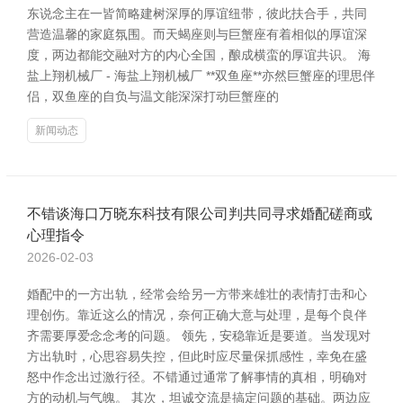
东说念主在一皆简略建树深厚的厚谊纽带，彼此扶合手，共同
营造温馨的家庭氛围。而天蝎座则与巨蟹座有着相似的厚谊深
度，两边都能交融对方的内心全国，酿成横蛮的厚谊共识。 海
盐上翔机械厂 - 海盐上翔机械厂 **双鱼座**亦然巨蟹座的理思伴
侣，双鱼座的自负与温文能深深打动巨蟹座的
新闻动态
不错谈海口万晓东科技有限公司判共同寻求婚配磋商或
心理指令
2026-02-03
婚配中的一方出轨，经常会给另一方带来雄壮的表情打击和心
理创伤。靠近这么的情况，奈何正确大意与处理，是每个良伴
齐需要厚爱念念考的问题。 领先，安稳靠近是要道。当发现对
方出轨时，心思容易失控，但此时应尽量保抓感性，幸免在盛
怒中作念出过激行径。不错通过通常了解事情的真相，明确对
方的动机与气魄。 其次，坦诚交流是搞定问题的基础。两边应