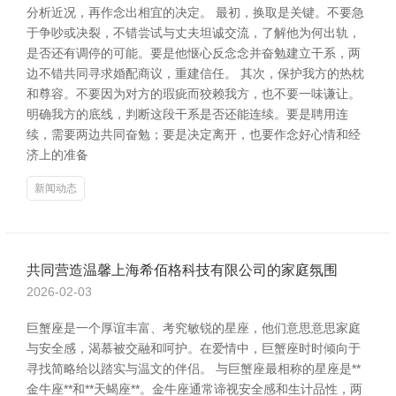
分析近况，再作念出相宜的决定。 最初，换取是关键。不要急
于争吵或决裂，不错尝试与丈夫坦诚交流，了解他为何出轨，
是否还有调停的可能。要是他惬心反念念并奋勉建立干系，两
边不错共同寻求婚配商议，重建信任。 其次，保护我方的热枕
和尊容。不要因为对方的瑕疵而狡赖我方，也不要一味谦让。
明确我方的底线，判断这段干系是否还能连续。要是聘用连
续，需要两边共同奋勉；要是决定离开，也要作念好心情和经
济上的准备
新闻动态
共同营造温馨上海希佰格科技有限公司的家庭氛围
2026-02-03
巨蟹座是一个厚谊丰富、考究敏锐的星座，他们意思意思家庭
与安全感，渴慕被交融和呵护。在爱情中，巨蟹座时时倾向于
寻找简略给以踏实与温文的伴侣。 与巨蟹座最相称的星座是**
金牛座**和**天蝎座**。金牛座通常谛视安全感和生计品性，两