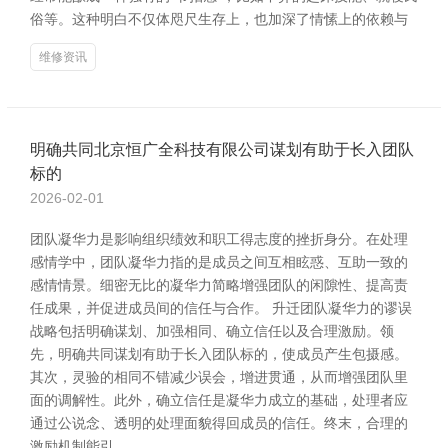
俗等。这种明白不仅体咫尺生存上，也加深了情愫上的依赖与
维修资讯
明确共同北京恒广全科技有限公司谋划有助于长入团队
标的
2026-02-01
团队凝华力是影响组织绩效和职工得志度的挫折身分。在处理
感情学中，团队凝华力指的是成员之间互相眩惑、互助一致的
感情情景。细密无比的凝华力简略增强团队的闲隙性、提高责
任成果，并促进成员间的信任与合作。 升迁团队凝华力的谬误
战略包括明确谋划、加强相同、确立信任以及合理激励。领
先，明确共同谋划有助于长入团队标的，使成员产生包摄感。
其次，灵验的相同不错减少误会，增进贯通，从而增强团队里
面的调解性。此外，确立信任是凝华力成立的基础，处理者应
通过公说念、透明的处理面貌得回成员的信任。终末，合理的
激励机制能引