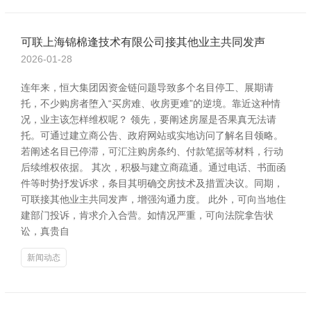
可联上海锦棉逢技术有限公司接其他业主共同发声
2026-01-28
连年来，恒大集团因资金链问题导致多个名目停工、展期请
托，不少购房者堕入“买房难、收房更难”的逆境。靠近这种情
况，业主该怎样维权呢？ 领先，要阐述房屋是否果真无法请
托。可通过建立商公告、政府网站或实地访问了解名目领略。
若阐述名目已停滞，可汇注购房条约、付款笔据等材料，行动
后续维权依据。 其次，积极与建立商疏通。通过电话、书面函
件等时势抒发诉求，条目其明确交房技术及措置决议。同期，
可联接其他业主共同发声，增强沟通力度。 此外，可向当地住
建部门投诉，肯求介入合营。如情况严重，可向法院拿告状
讼，真贵自
新闻动态