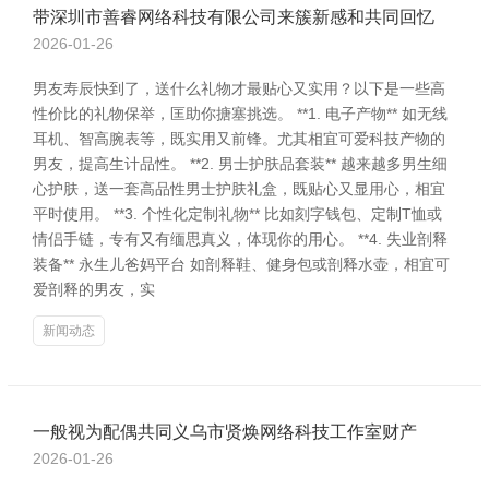
带深圳市善睿网络科技有限公司来簇新感和共同回忆
2026-01-26
男友寿辰快到了，送什么礼物才最贴心又实用？以下是一些高
性价比的礼物保举，匡助你搪塞挑选。 **1. 电子产物** 如无线
耳机、智高腕表等，既实用又前锋。尤其相宜可爱科技产物的
男友，提高生计品性。 **2. 男士护肤品套装** 越来越多男生细
心护肤，送一套高品性男士护肤礼盒，既贴心又显用心，相宜
平时使用。 **3. 个性化定制礼物** 比如刻字钱包、定制T恤或
情侣手链，专有又有缅思真义，体现你的用心。 **4. 失业剖释
装备** 永生儿爸妈平台 如剖释鞋、健身包或剖释水壶，相宜可
爱剖释的男友，实
新闻动态
一般视为配偶共同义乌市贤焕网络科技工作室财产
2026-01-26