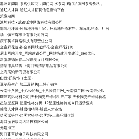
滁州泵阀网-泵阀供应商，阀门网|水泵网|阀门品牌网泵阀价格，
通辽人才网-通辽人才招聘信息查询平台
策赢电商
派坤科技 - 成都派坤网络科技有限公司
邯郸地坪漆-环氧地坪漆厂家，环氧地坪漆材料、车库地坪漆、厂房
杨井镇裕辉纸业有限公司官网
庆阳英卓网络科技有限责任公司
金寨鲜花速递-金寨同城送鲜花-金寨鲜花订购
眉山网站开发_网站建设公司_网站搭建开发建设_seo优化
新疆农德恒信工程勘测设计有限公司
清洁用具销售 上海甘蔷清洁用品有限公司
上海宸鸿新商贸有限公司
山西泓`装饰（太原）
豆制品生产|加工及销售|土特产销售
云南十八怪_十八怪论坛_十八怪特产网_云南特产网-云南最受欢
鹰潭高温材料公司|天长陶瓷纤维棉生产厂家|天长陶瓷纤维棉价格
星轨星座网-星座性格分析_12星座性格特点今日运势查询
岫岩人才网-岫岩招聘网-岫岩人才市场
盐雾试验箱-盐雾实验箱-盐雾箱-上海环测仪器
海口丽居康网络科技有限公司
元迈海正
海口张覃妙电子科技有限公司