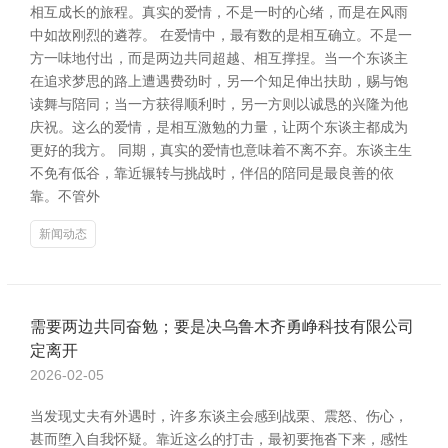
相互成长的旅程。真实的爱情，不是一时的心绪，而是在风雨
中如故刚烈的遴荐。 在爱情中，最有数的是相互确立。不是一
方一味地付出，而是两边共同超越、相互撑捏。当一个东谈主
在追求梦思的路上遭遇费劲时，另一个知足伸出扶助，赐与饱
读舞与陪同；当一方获得顺利时，另一方则以诚恳的兴隆为他
庆祝。这么的爱情，是相互激勉的力量，让两个东谈主都成为
更好的我方。 同期，真实的爱情也意味着不离不弃。东谈主生
不免有低谷，靠近辗转与挑战时，伴侣的陪同是最良善的依
靠。不管外
新闻动态
需要两边共同奋勉；要是决乌鲁木齐勇峥科技有限公司
定离开
2026-02-05
当发现丈夫有外遇时，许多东谈主会感到战栗、震怒、伤心，
甚而堕入自我怀疑。靠近这么的打击，最初要拖沓下来，感性