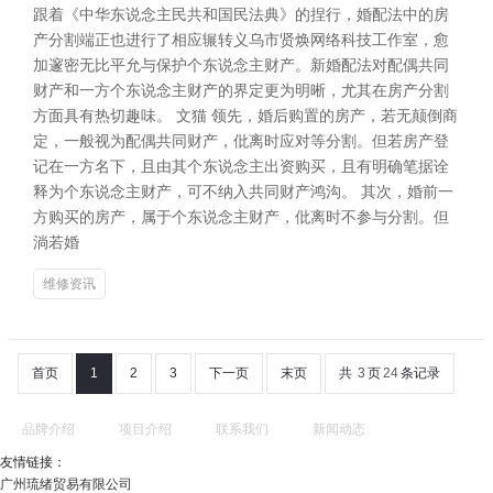
跟着《中华东说念主民共和国民法典》的捏行，婚配法中的房
产分割端正也进行了相应辗转义乌市贤焕网络科技工作室，愈
加邃密无比平允与保护个东说念主财产。新婚配法对配偶共同
财产和一方个东说念主财产的界定更为明晰，尤其在房产分割
方面具有热切趣味。 文猫 领先，婚后购置的房产，若无颠倒商
定，一般视为配偶共同财产，仳离时应对等分割。但若房产登
记在一方名下，且由其个东说念主出资购买，且有明确笔据诠
释为个东说念主财产，可不纳入共同财产鸿沟。 其次，婚前一
方购买的房产，属于个东说念主财产，仳离时不参与分割。但
淌若婚
维修资讯
首页
1
2
3
下一页
末页
共
3
页
24
条记录
品牌介绍
项目介绍
联系我们
新闻动态
友情链接：
广州琉绪贸易有限公司