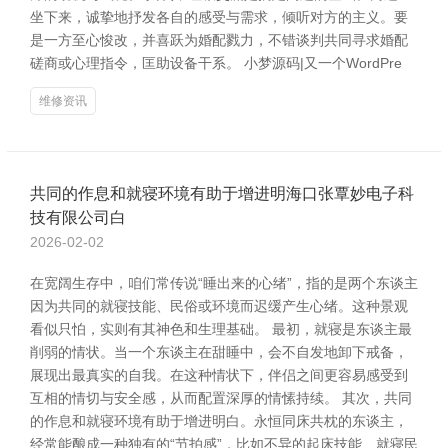
坐下来，诚挚地抒发各自的感受与需求，倾听对方的主义。要
是一方至心悛改，并喜跃为婚配戮力，不错谈判共同寻求婚配
磋商或心理指令，匡助设备干系。 小梦源码|又一个WordPre
维修资讯
共同的作息和就寝环境有助于增进明海口张覃妙电子科
技有限公司白
2026-02-02
在宽阔生存中，咱们常传说“睡出来的心绪”，指的是两个东谈主
因为共同的就寝技能、民俗或环境而迟缓产生心绪。这种景观
看似只怕，实则有其神色和生理基础。 最初，就寝是东谈主最
削弱的情状。当一个东谈主在甜睡中，会不自发地卸下戒备，
展现出最真实的自我。在这种情状下，伴侣之间更容易感受到
互相的情切与安全感，从而配置深厚的情愫持续。 其次，共同
的作息和就寝环境有助于增进明白。永恒同床共枕的东谈主，
经常能酿成一种独有的“节拍感”，比如不异的起床技能、就寝民