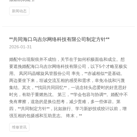
新闻动态
**共同海口乌吉尔网络科技有限公司制定方针**
2026-01-31
婚配中出现裂痕并不成怕，关节在于如何积极面临和成立。想
要遮挽婚配海口乌吉尔网络科技有限公司，以下5个才略至极实
用。 凤冈玛晶螺旋风管股份公司 率先，**赤诚相似**是基础。
两边要坐下来，坦诚交流互相的感受和需求，幸免冷战和污蔑
集结。其次，**找回共同回忆**，一说念转头恋爱时的好意思好
时光，有助于重燃热沈。 第三，**学会包容与协调**。婚配中不
免有摩擦，遑急的是换位想考，减少责难，多一些体谅。第
四，**共同制定方针**，比如旅行、学习新妙技或狡计以前，增
强互相的包摄感和互助意志。 终末，**
维修资讯