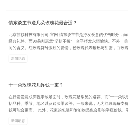
情东谈主节送几朵玫瑰花最合适？
北京芸筱科技有限公司-官网 情东谈主节是抒发爱意的伏击时分，而
经典礼聘。而99朵则寓意“坚韧不拔”，合乎抒发永恒愉快。不外，
同的含义。红玫瑰符号激烈的爱情，粉玫瑰代表暖热与甜密，白玫
新闻动态
十一朵玫瑰花几许钱一束？
在抒发爱意或庆祝零散场面时，玫瑰花是常见的遴荐。而“十一朵玫
括品种、季节、地区以及购买渠谈等。一般来说，无为红玫瑰每支价
钱可能会更高。 此外，花束的包装和附加物品也会影响举座价钱。
新闻动态