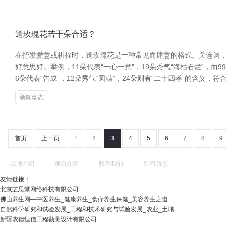
送玫瑰花若干朵合适？
在抒发爱意或祈福时，送玫瑰花是一种常见而肆意的格式。关连词，
好意思好。举例，11朵代表“一心一意”，19朵秀气“海枯石烂”，
6朵代表“告成”，12朵秀气“圆满”，24朵则有“二十四孝”的含义，
新闻动态
首页
上一页
1
2
3
4
5
6
7
8
9
品牌介绍
项目介绍
联系我们
新闻动态
友情链接：
北京芝思堂网络科技有限公司
佛山养生网—中医养生_健康养生_食疗养生保健_美容养生之道
自然科学研究和试验发展_工程和技术研究与试验发展_农业_土壤
新疆农德恒信工程勘测设计有限公司