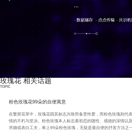
玫瑰花 相关话题
TOPIC
粉色玫瑰花99朵的自便寓意
在繁密花草中，玫瑰花因其标志兴致而备受怜爱，而粉色玫瑰则代表着
情的不朽与坚决。粉色玫瑰本人标志着初恋的随性、感德的深情以及
求婚或表白工夫，奉上99朵粉色玫瑰，无疑是最自便的抒发方法之