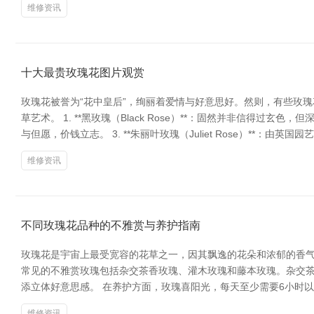
维修资讯
十大最贵玫瑰花图片观赏
玫瑰花被誉为“花中皇后”，绚丽着爱情与好意思好。然则，有些玫
草艺术。 1. **黑玫瑰（Black Rose）**：固然并非信得过玄
与但愿，价钱立志。 3. **朱丽叶玫瑰（Juliet Rose）**：由英国
维修资讯
不同玫瑰花品种的不雅赏与养护指南
玫瑰花是宇宙上最受宽容的花草之一，因其飘逸的花朵和浓郁的香气
常见的不雅赏玫瑰包括杂交茶香玫瑰、灌木玫瑰和藤本玫瑰。杂交
添立体好意思感。 在养护方面，玫瑰喜阳光，每天至少需要6小时
维修资讯