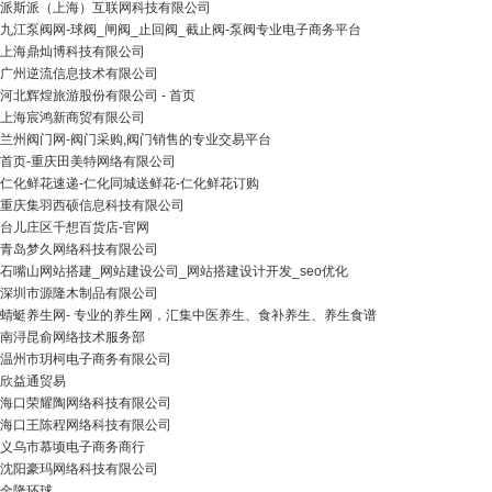
派斯派（上海）互联网科技有限公司
九江泵阀网-球阀_闸阀_止回阀_截止阀-泵阀专业电子商务平台
上海鼎灿博科技有限公司
广州逆流信息技术有限公司
河北辉煌旅游股份有限公司 - 首页
上海宸鸿新商贸有限公司
兰州阀门网-阀门采购,阀门销售的专业交易平台
首页-重庆田美特网络有限公司
仁化鲜花速递-仁化同城送鲜花-仁化鲜花订购
重庆集羽西硕信息科技有限公司
台儿庄区千想百货店-官网
青岛梦久网络科技有限公司
石嘴山网站搭建_网站建设公司_网站搭建设计开发_seo优化
深圳市源隆木制品有限公司
蜻蜓养生网- 专业的养生网，汇集中医养生、食补养生、养生食谱
南浔昆俞网络技术服务部
温州市玥柯电子商务有限公司
欣益通贸易
海口荣耀陶网络科技有限公司
海口王陈程网络科技有限公司
义乌市慕顷电子商务商行
沈阳豪玛网络科技有限公司
金隆环球