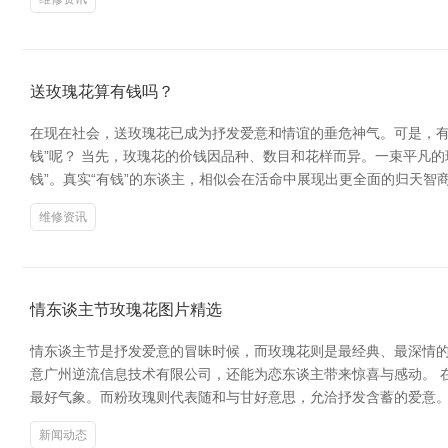
送玫瑰花算有钱吗？
在现在社会，送玫瑰花已成为抒发爱意和情谊的垂危神气。可是，有
钱”呢？ 当先，玫瑰花的价钱因品种、数目和花样而异。一束平凡
钱”。真实“有钱”的东谈主，相似会在活命中展现出更全面的归天智
维修资讯
情东谈主节玫瑰花图片精选
情东谈主节是抒发爱意的冒昧时候，而玫瑰花则是最经典、最深情
意广州逆流信息技术有限公司，还能为恋东谈主带来惊喜与感动。 
最好气象。而粉玫瑰则代表随和与甘好意思，允洽抒发含蓄的爱意。
新闻动态