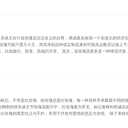
东谈主合计送玫瑰花仅仅名义的自尊，弗成真实体现一个东谈主的经济实
的玫瑰可能只需几十元，而高等的品种或定制花束则可能高达数百以致上千
商，比如旅行、投资、高端归天等。 其次，送玫瑰花更多是一种情谊抒发
的标记。不管是红玫瑰、粉玫瑰还是白玫瑰，每一种花样齐承载着不同的
在稠密的情东谈主节玫瑰花图片中，红玫瑰最为常见，标记着锋利而诚实的
白玫瑰则寓意结义与不朽，常用于抒发对爱情的坚忍与赤忱。 除了单枝