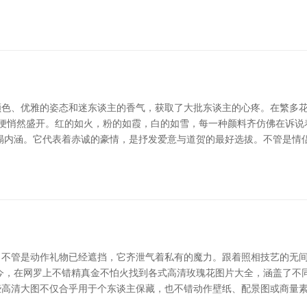
颜色、优雅的姿态和迷东谈主的香气，获取了大批东谈主的心疼。在繁多
花便悄然盛开。红的如火，粉的如霞，白的如雪，每一种颜料齐仿佛在诉
塌内涵。它代表着赤诚的豪情，是抒发爱意与道贺的最好选拔。不管是情
。不管是动作礼物已经遮挡，它齐泄气着私有的魔力。跟着照相技艺的无
今，在网罗上不错精真金不怕火找到各式高清玫瑰花图片大全，涵盖了不
些高清大图不仅合乎用于个东谈主保藏，也不错动作壁纸、配景图或商量