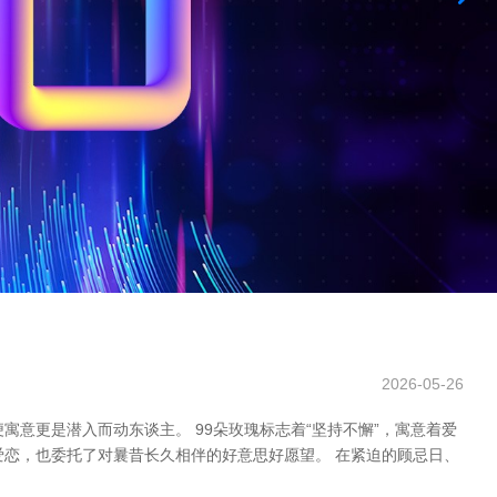
2026-05-26
意更是潜入而动东谈主。 99朵玫瑰标志着“坚持不懈”，寓意着爱
爱恋，也委托了对曩昔长久相伴的好意思好愿望。 在紧迫的顾忌日、