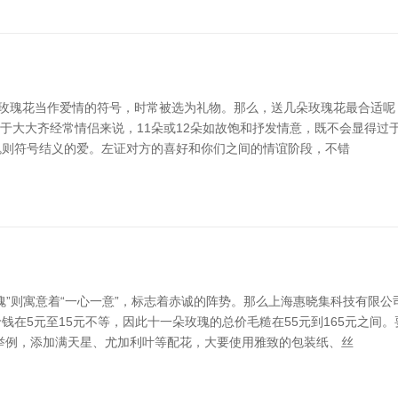
玫瑰花当作爱情的符号，时常被选为礼物。那么，送几朵玫瑰花最合适呢？
关于大大齐经常情侣来说，11朵或12朵如故饱和抒发情意，既不会显得
瑰则符号结义的爱。左证对方的喜好和你们之间的情谊阶段，不错
瑰”则寓意着“一心一意”，标志着赤诚的阵势。那么上海惠晓集科技有限公
钱在5元至15元不等，因此十一朵玫瑰的总价毛糙在55元到165元之间
举例，添加满天星、尤加利叶等配花，大要使用雅致的包装纸、丝