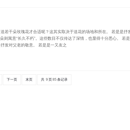
送若干朵玫瑰花才合适呢？这其实取决于送花的场地和所在。 若是是抒发爱
而99朵则寓意“长久不朽”。这些数目不仅传达了深情，也显得十分悉心。 若
符合抒发对父老的敬意。 若是是一又友之
下一页
末页
共
9
页
85
条记录