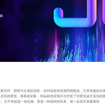
关怀、甜密与古道的花样。当99朵粉色玫瑰同期怒放，它所传递的自便寓
关怀的爱意。将两者采集，99朵粉色玫瑰不仅抒发了对爱东谈主深深的
一。它不单是是一份礼物，更是一种花样的应承。每一朵花齐承载着情