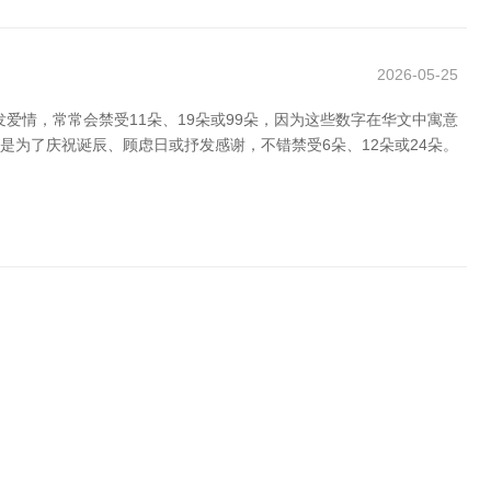
2026-05-25
情，常常会禁受11朵、19朵或99朵，因为这些数字在华文中寓意
是是为了庆祝诞辰、顾虑日或抒发感谢，不错禁受6朵、12朵或24朵。