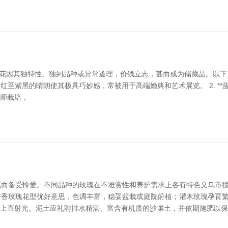
瑰花因其独特性、独到品种或异常道理，价钱立志，甚而成为储藏品。以
色，但深红至紫黑的晴朗使其极具巧妙感，常被用于高端婚典和艺术展览。 2. **
园艺师栽培，
而备受怜爱。不同品种的玫瑰在不雅赏性和养护需求上各有特色义乌市揽
茶香玫瑰花型优好意思，色调丰富，稳妥盆栽或庭院莳植；灌木玫瑰孕育
以上直射光。泥土应礼聘排水精湛、富含有机质的沙壤土，并依期施肥以