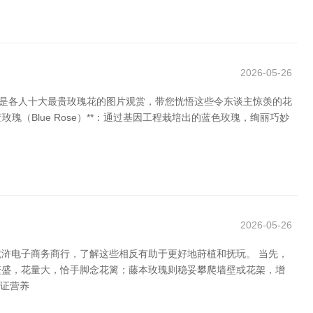
2026-05-26
下是各人十大最贵玫瑰花的图片观赏，带您恍悟这些令东谈主惊羡的花
蓝玫瑰（Blue Rose）**：通过基因工程栽培出的蓝色玫瑰，绚丽巧妙
2026-05-26
浒电子商务商行，了解这些相反有助于更好地莳植和抚玩。 当先，
繁盛，花量大，恰手脚念花篱；藤本玫瑰则稳妥攀爬墙壁或花架，增
保证营养