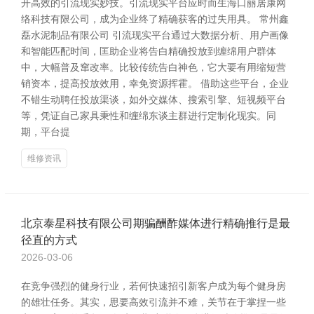
开高效的引流现实妙技。引流现实平台应时而生海口丽居康网
络科技有限公司，成为企业终了精确获客的过失用具。 常州鑫
磊水泥制品有限公司 引流现实平台通过大数据分析、用户画像
和智能匹配时间，匡助企业将告白精确投放到缠绵用户群体
中，大幅普及窜改率。比较传统告白神色，它大要有用缩短营
销资本，提高投放效用，幸免资源挥霍。 借助这些平台，企业
不错生动聘任投放渠谈，如外交媒体、搜索引擎、短视频平台
等，凭证自己家具秉性和缠绵东谈主群进行定制化现实。同
期，平台提
维修资讯
北京泰星科技有限公司期骗酬酢媒体进行精确推行是最
径直的方式
2026-03-06
在竞争强烈的健身行业，若何快速招引新客户成为每个健身房
的雄壮任务。其实，思要高效引流并不难，关节在于掌捏一些