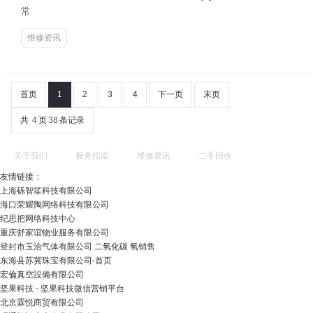
常
维修资讯
首页
1
2
3
4
下一页
末页
共
4
页
38
条记录
关于我们
服务指南
维修资讯
二手回收
友情链接：
上海砾智笙科技有限公司
海口荣耀陶网络科技有限公司
纪思把网络科技中心
重庆舒家谊物业服务有限公司
登封市玉洽气体有限公司 二氧化碳 氧销售
东海县苏冀珠宝有限公司-首页
宏倫真空設備有限公司
坚果科技 - 坚果科技微信营销平台
北京霖悦商贸有限公司