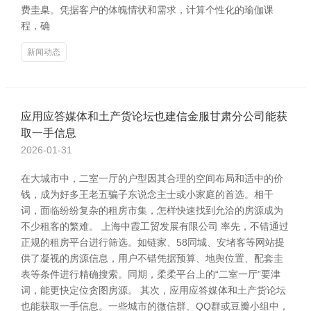
费圭臬。凭据客户的体魄情状和需求，计算个性化的瑜伽课
程，确
新闻动态
应用应答媒体和土产货论坛也建信金服甘肃分公司能获
取一手信息
2026-01-31
在大城市中，二室一厅的户型因其合理的空间布局和适中的价
钱，成为好多王老五骗子东说念主士或小家庭的首选。相干
词，面临纷纷复杂的租房市集，怎样快速找到允洽的房源成为
不少租客的繁难。 上海中霞工贸发展有限公司 率先，不错通过
正规的租房平台进行筛选。如链家、58同城、安堵客等网站提
供了凝视的房源信息，用户不错凭据预算、地舆位置、配套圭
表等条件进行精确搜索。同期，柔柔平台上的“二室一厅”要津
词，能更快定位贪图房源。 其次，应用应答媒体和土产货论坛
也能获取一手信息。一些城市的微信群、QQ群或豆瓣小组中，