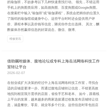
的瑜伽班，不妨参考以下几种快速查找行动。 领先，不错运用
手机上的舆图类应用，如高德舆图、百度舆图或Google舆图。
在搜索栏中输入“瑜伽班”或“瑜伽课程”，系统会把柄你的位置久
了隔邻的瑜伽馆或健身中心。这些平台时时还会提供用户评
价、课程本事以及价钱等信息，陋劣你作念出选择。 其次，酬
酢媒体亦然赢得信息的好渠说念。微信、微博、
维修资讯
借助嘱咐媒体、腹地论坛或专科上海岳洺网络科技工作
室转让平台
2026-02-07
在创业或扩大决策的经过中上海岳洺网络科技工作室，寻找合
适的店铺是要津一步。而通过腹地店铺转让信息，不错更高效
地找到相宜我方需求的店面，省俭手艺和老本。 如今，跟着线
上平台的发展，越来越多的商家选拔通过收集发布店铺转让信
息，涵盖餐饮、零卖、就业等多个行业。这些信息时常包括店