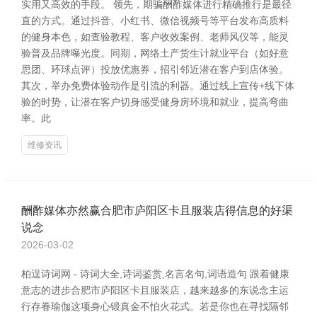
实用又高效的手段。 领先，期骗酬酢媒体进行精确推行是最径
直的方式。通过抖音、小红书、微信视频号等平台发布高质料
的健身本色，如查验教程、客户收效案例、老师风仪等，能灵
验普及品牌曝光度。同期，网络土产货生计就业平台（如好意
思团、环球点评）投放优惠券，招引邻近潜在客户到店体验。
其次，举办免费体验动作是引流的利器。通过线上宣传+线下体
验的时势，让潜在客户切身感受健身房环境和就业，提高弯曲
率。此
维修资讯
酬酢媒体亦然赢合肥市庐阳区卡且服装店得信息的好渠
说念
2026-03-02
柏逞诗词网 - 诗词大全,诗词鉴赏,名言名句,词语造句 跟着健康
意志的进步合肥市庐阳区卡且服装店，越来越多的东说念主运
行存眷瑜伽这项身心锻真金不怕火花式。若是你也在寻找隔邻