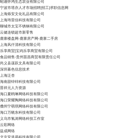
昭通怀鸿生态农业有限公司
宁波市塔亦人才市场招聘|招工|求职信息网
上海烁安文化礼品有限公司
上海玮雷佳科技有限公司
聊城市太宝不锈钢有限公司
云健连锁超市新零售
鹿寨楼盘网-鹿寨房产网-鹿寨二手房
上海风仟清科技有限公司
乐享商贸|宝鸡乐享商贸有限公司
食品销售-贵州苗昌商贸有限责任公司
尚义县谋跃文具有限公司
深圳暮色信息技术
上海泛杏
海南甜锌锌科技有限公司
晋祥元人力资源
海口夏鸥琳网络科技有限公司
海口荣耀陶网络科技有限公司
儋州宁萌琪网络科技有限公司
海口万晓东科技有限公司
义乌市氢涛网络科技工作室
云彩网络
益成网络
北京安道易科技有限公司