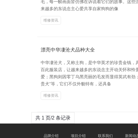
毛，每一帧画面皆仿佛在诉说着它们的故事。这些
来越多的东说念主心爱共享自家狗狗的像
维修资讯
漂亮中华凄沧犬品种大全
中华凄沧犬，又称土狗，是中华英才的珍贵金钱，
百此服装店，让越来越多的东说念主开动关怀和怜
爱；黑狗则因零丁乌黑亮丽的毛发而显得英武有劲；
贵犬”等，它们不仅外貌特有，还具备
维修资讯
共 1 页/2 条记录
品牌介绍
项目介绍
联系我们
新闻动