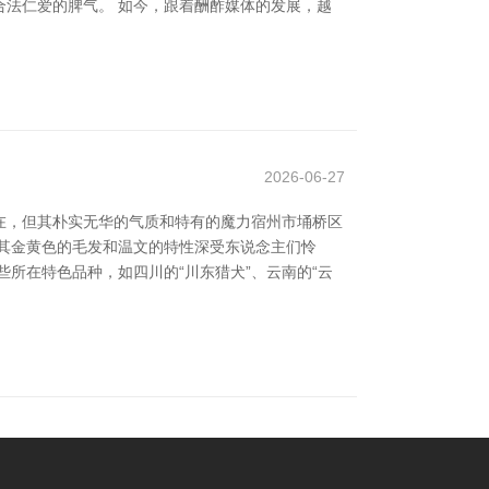
法仁爱的脾气。 如今，跟着酬酢媒体的发展，越
2026-06-27
在，但其朴实无华的气质和特有的魔力宿州市埇桥区
其金黄色的毛发和温文的特性深受东说念主们怜
所在特色品种，如四川的“川东猎犬”、云南的“云