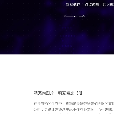
漂亮狗图片，萌宠精选书册
在快节拍的生存中，狗狗老是能带给咱们无限的直
公司，更是让东说念主忍不住存身赏玩，心生趣味