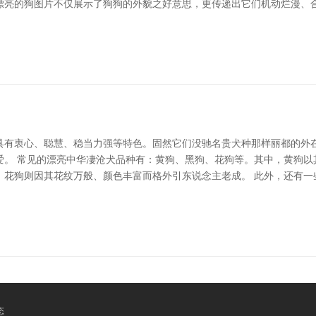
漂亮的狗图片不仅展示了狗狗的外貌之好意思，更传递出它们机动烂漫、合
具有衷心、聪慧、稳当力强等特色。固然它们没驰名贵犬种那样丽都的外
爱。 常见的漂亮中华凄沧犬品种有：黄狗、黑狗、花狗等。其中，黄狗以
花狗则因其花纹万般、颜色丰富而格外引东说念主老成。 此外，还有一些
态