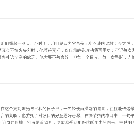
咱们撑起一派天。小时间，咱们总认为父亲是无所不成的枭雄；长大后，
磨真金不怕火失利时，他莫得责问，仅仅肃静饱读动我再用功；牢记每次
懂多礼谅父亲的缺乏。他大要不善言辞，但每一个目光、每一次手脚，齐
在这个充朔蟾光与平和的日子里，一句轻便而温馨的道喜，往往能传递最深
合的期盼，也委托了对改日的好意思好盼愿。在快节拍的糊口中，一句平和
不论身处何地，惟有昂首望月，便能感受到那份跳跃距离的回来。中秋的