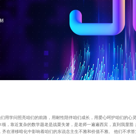
他们用学问照亮咱们的前路，用耐性陪伴咱们成长，用爱心呵护咱们的心
本领，靠近复杂的数学题老是战栗失箸，是老师一遍遍西宾，直到我显豁
，齐在潜移暗化中影响着咱们的东说念主生不雅和价值不雅。 他们不求答