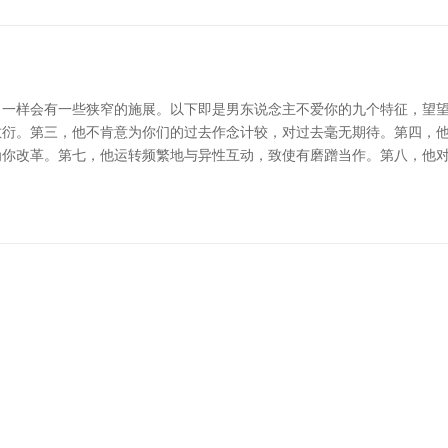
一样会有一些狭窄的施展。以下即是男东说念主不爱你的九个特征，望望
敷衍。第三，他不肯意为你们的过去作念计较，对过去毫无期待。第四，
为你改革。第七，他运转频繁地与异性互动，致使有磨蹭当作。第八，他