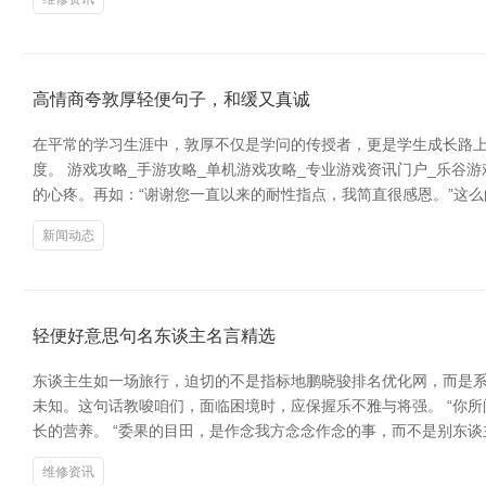
高情商夸敦厚轻便句子，和缓又真诚
在平常的学习生涯中，敦厚不仅是学问的传授者，更是学生成长路
度。 游戏攻略_手游攻略_单机游戏攻略_专业游戏资讯门户_乐谷
的心疼。再如：“谢谢您一直以来的耐性指点，我简直很感恩。”这
新闻动态
轻便好意思句名东谈主名言精选
东谈主生如一场旅行，迫切的不是指标地鹏晓骏排名优化网，而是系
未知。这句话教唆咱们，面临困境时，应保握乐不雅与将强。 “你
长的营养。 “委果的目田，是作念我方念念作念的事，而不是别东
维修资讯