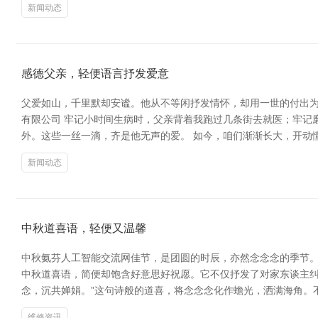
新闻动态
感德父亲，轻便语言抒发爱意
父爱如山，千里默却安谧。他从不等闲抒发情怀，却用一世的付出为
有限公司 牢记小时间生病时，父亲背着我跑过几条街去就医；牢记
外。这些一丝一滴，齐是他无声的爱。 如今，咱们渐渐长大，开动
新闻动态
中秋道喜语，轻便又温馨
中秋氨芬人工智能交流网佳节，是团圆的时辰，亦然念念念的季节。
中秋道喜语，简便却饱含好意思好祝愿。它不仅抒发了对家东谈主纠
念，沉共婵娟。”这句诗般的道喜，将念念念化作蟾光，洒满海角。
维修资讯