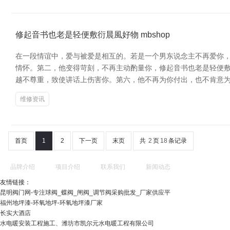
修起音书也老是轻便敷衍晨風好物 mbshop
在一段情谊中，爱与被爱是相互的。若是一个男东说念主不再爱你，
情怀。第二，他变得苛刻，不再主动酌量你，修起音书也老是轻便
越不尊重，致使讲话上伤害你。第六，他不再为你付出，也不肯意
维修资讯
首页
1
2
下一页
末页
共
2
页
18
条记录
品牌介绍
项目介绍
联系我们
新闻动态
友情链接：
昆明阀门网-专注球阀_蝶阀_闸阀_调节阀采购批发_厂家供应平
福州地坪漆-环氧地坪-环氧地坪漆厂家
长实大酒店
水电暖安装工程施工、潍坊市凯尔元水电暖工程有限公司