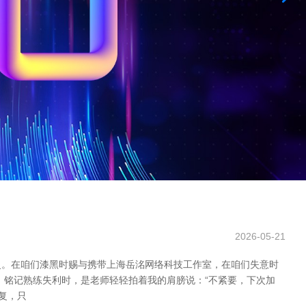
2026-05-21
灵。在咱们漆黑时赐与携带上海岳洺网络科技工作室，在咱们失意时
；铭记熟练失利时，是老师轻轻拍着我的肩膀说：“不紧要，下次加
复，只