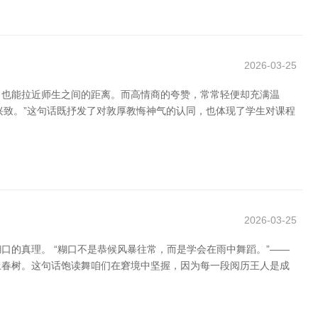
2026-03-25
，也能拉近师生之间的距离。而高情商的夸赞，常常轻便却充满温
了兴致。”这句话既抒发了对敦厚教悔神气的认同，也体现了学生对课程
2026-03-25
的真理。 “糊口不是恭候风暴往常，而是学会在雨中舞蹈。”——
上春树。这句话饱读舞咱们在窘境中坚握，因为每一段阅历王人是成