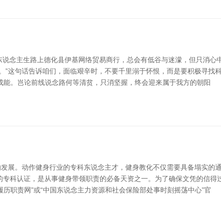
略 东说念主生路上德化县伊基网络贸易商行，总会有低谷与迷濛，但只消
商。”这句话告诉咱们，面临艰辛时，不要千里溺于怀恨，而是要积极寻找科
成能。岂论前线说念路何等清贫，只消坚握，终会迎来属于我方的朝阳
的发展。动作健身行业的专科东说念主才，健身教化不仅需要具备塌实的
颁发的专科认证，是从事健身带领职责的必备天资之一。为了确保文凭的信
历职责网”或“中国东说念主力资源和社会保险部处事时刻摇荡中心”官