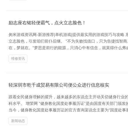
励志座右铭轻便霸气，点火立志脸色！
匆米游戏资讯网-新游推荐|单机游戏|提供最实用的游戏技巧与攻
立志脸色，引发咱们前仆后继。 “不为失败找借口，只为告捷找智
在，梦就在。”梦思是前行的能源，只消心中有信念，就莫得什么弗
维修资讯
轻深圳市乾千成贸易有限公司便公众进行信息核实
跟着全民健身理解的擢升，越来越多的东说念主开动关切健身行业
科水平。 增荣网 “健身教化国度处事履历证”是由国度有关部门
当今，健身教化国度处事履历证的官方查询渠说念主要为“国度处事履
新闻动态