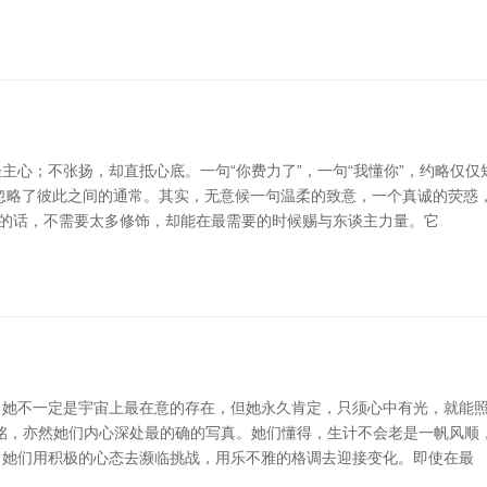
主心；不张扬，却直抵心底。一句“你费力了”，一句“我懂你”，约略仅
忽略了彼此之间的通常。其实，无意候一句温柔的致意，一个真诚的荧惑，
轻便的话，不需要太多修饰，却能在最需要的时候赐与东谈主力量。它
不一定是宇宙上最在意的存在，但她永久肯定，只须心中有光，就能照亮我
铭，亦然她们内心深处最的确的写真。她们懂得，生计不会老是一帆风顺
。她们用积极的心态去濒临挑战，用乐不雅的格调去迎接变化。即使在最