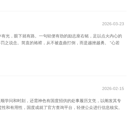
2026-03-23
心中有光，眼下就有路。一句轻便有劲的励志座右铭，足以点火内心的
罚之说念。简直的袼褙，从不被盘曲打倒，而是越挫越勇。 “心若
2026-02-15
通顺学问和时刻，还需神色有国度招供的处事履历文凭，以阐发其专
得过性和有用性，国度成就了官方查询平台，轻便公众进行信息核实。