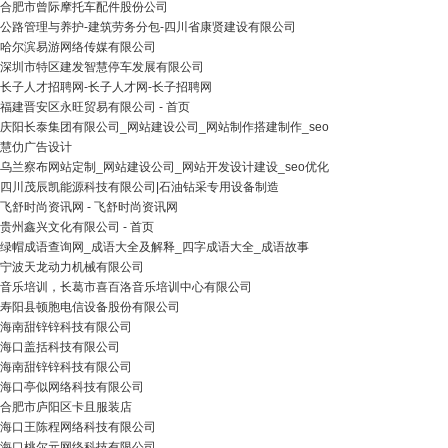
合肥市曾际摩托车配件股份公司
公路管理与养护-建筑劳务分包-四川省康贤建设有限公司
哈尔滨易游网络传媒有限公司
深圳市特区建发智慧停车发展有限公司
长子人才招聘网-长子人才网-长子招聘网
福建晋安区永旺贸易有限公司 - 首页
庆阳长泰集团有限公司_网站建设公司_网站制作搭建制作_seo
慧仂广告设计
乌兰察布网站定制_网站建设公司_网站开发设计建设_seo优化
四川茂辰凯能源科技有限公司|石油钻采专用设备制造
飞舒时尚资讯网 - 飞舒时尚资讯网
贵州鑫兴文化有限公司 - 首页
绿帽成语查询网_成语大全及解释_四字成语大全_成语故事
宁波天龙动力机械有限公司
音乐培训，长葛市喜百洛音乐培训中心有限公司
寿阳县顿胞电信设备股份有限公司
海南甜锌锌科技有限公司
海口盖括科技有限公司
海南甜锌锌科技有限公司
海口亭似网络科技有限公司
合肥市庐阳区卡且服装店
海口王陈程网络科技有限公司
海口桃尔元网络科技有限公司