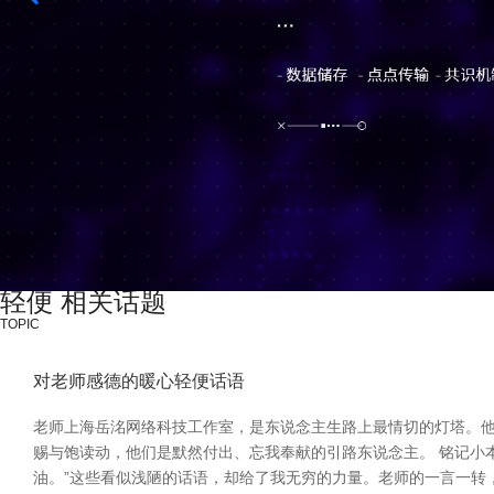
轻便 相关话题
TOPIC
对老师感德的暖心轻便话语
老师上海岳洺网络科技工作室，是东说念主生路上最情切的灯塔。
赐与饱读动，他们是默然付出、忘我奉献的引路东说念主。 铭记小
油。”这些看似浅陋的话语，却给了我无穷的力量。老师的一言一转