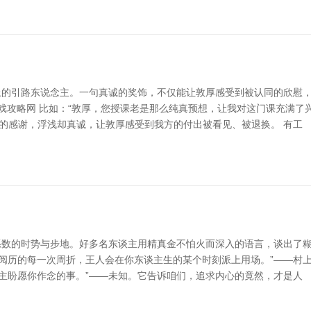
上的引路东说念主。一句真诚的奖饰，不仅能让敦厚感受到被认同的欣慰
游戏攻略网 比如：“敦厚，您授课老是那么纯真预想，让我对这门课充满
么的感谢，浮浅却真诚，让敦厚感受到我方的付出被看见、被退换。 有工
数的时势与步地。好多名东谈主用精真金不怕火而深入的语言，谈出了糊口
所阅历的每一次周折，王人会在你东谈主生的某个时刻派上用场。”——村
谈主盼愿你作念的事。”——未知。它告诉咱们，追求内心的竟然，才是人