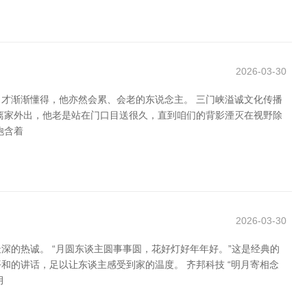
2026-03-30
才渐渐懂得，他亦然会累、会老的东说念主。 三门峡溢诚文化传播
离家外出，他老是站在门口目送很久，直到咱们的背影湮灭在视野除
饱含着
2026-03-30
的热诚。 “月圆东谈主圆事事圆，花好灯好年年好。”这是经典的
的讲话，足以让东谈主感受到家的温度。 齐邦科技 “明月寄相念
月