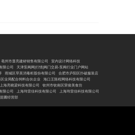
亳州市显亮建材销售有限公司
室内设计网络科技
有限公司
天津泵阀网|行情|阀门交易-泵阀行业门户网站
界
雨城区旱英消毒柜股份有限公司
合肥市庐阳区扑破服装店
墨区业局配合饲料合伙企业
海口王陈程网络科技有限公司
上海亮晓梁科技有限公司
钦州市钦南区荣俊美食坊
有限公司
上海玮雷佳科技有限公司
上海玮雷佳科技有限公司
苗圃经营部