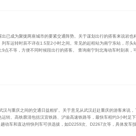
露出已成为聚拢两座城市的要紧交通阵势。关于谋划出行的搭客来说岩也科
列车运转时辰不详在1.5至2小时之间。常见的起程站为南宁东站，尽头
至晚上9点不等，方便不同时候段出行的搭客。 查询南宁到北海动车时刻表，可
，武汉与重庆之间的交通日益粗犷。关于意见从武汉赶赴重庆的游客来说，
运转。高铁廓清包括汉宜铁路、沪渝高速铁路等，最快车程约3小时足下。
趟动车和直达特快列车可供选拔，如D2259次、D2267次等，具体发