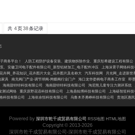
共
4
页
38
条记录
态
电子商务平台！
人防工程防护设备安装、建筑物拆除作业、重庆彤希建设工程有限公
泵,
安徽卫珂电子配件有限公司_新型铝材加工_电子配件冲压
上海沫霄子网络科技
花卉网_养花知识_花卉图片大全_花卉图片及名称大
汽车科技网
月光网_走进新世
信家具
南充阀门产业-调节球阀-闸蝶阀行业门户
海口龙华娄柄电子商务工作室
即
海南甜锌锌科技有限公司
海南甜锌锌科技有限公司
淘尼熊儿童专注力测评系统
发测试网络
重庆原野花语科技有限公司
上海鼎灿博科技有限公司
上海砾智笙科技
格科技有限公司
上海依余恒科技有限公司
乌鲁木齐勇峥科技有限公司
贵池区惠民
Powered by
深圳市乾千成贸易有限公司
RSS地图
HTML地图
Copyright
© 2013-2026
深圳市乾千成贸易有限公司-深圳市乾千成贸易有限公司