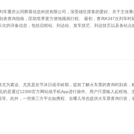
客列车重庆云同辉慕信息科技有限公司，深受雄壮搭客的爱好。关于主张
刻表查询指南，匡助世界更方便地规画行程。 最初，查询K347次列车时
切该车次的详备信息，包括启程站、到达站、发车技艺、到达技艺以及各站
得尤为紧迫。尤其是在节沐日或岑岭期，提前了解火车票的查询时刻表，
见的是通过12306官方网站或手机App进行操作。用户只需输入起程地
况等。此外，一些第三方平台如携程、去哪儿等也提供火车票查询行状，省