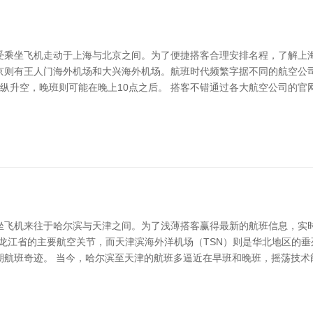
受乘坐飞机走动于上海与北京之间。为了便捷搭客合理安排名程，了解上海
京则有王人门海外机场和大兴海外机场。航班时代频繁字据不同的航空公
点操纵升空，晚班则可能在晚上10点之后。 搭客不错通过各大航空公司的
坐飞机来往于哈尔滨与天津之间。为了浅薄搭客赢得最新的航班信息，实
黑龙江省的主要航空关节，而天津滨海外洋机场（TSN）则是华北地区的
期航班奇迹。 当今，哈尔滨至天津的航班多逼近在早班和晚班，摇荡技术