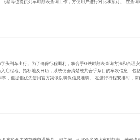
、飞猪等也提供列车时刻表查询工作，方便用户进行对比和预订。 在查询
G字头列车出行。为了确保行程顺利，掌合手G铁时刻表查询方法和合理安
只需输入启程地、指标地及日历，系统便会清楚统共合乎条目的车次信息，
作事，但提倡优先使用官方渠谈以确保信息准确。 在进行行程安排时，需
很多东说念主的首选交通器具。相关词，面临众多的火车时刻表，若何快