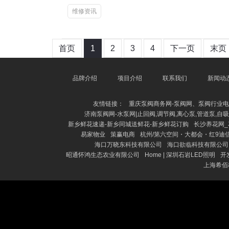
维修资讯
首页
1
2
3
4
下一页
末页
品牌介绍
项目介绍
联系我们
新闻动
友情链接：
重庆泵阀商务网-泵阀网、泵阀行业
济南泵阀网-水泵网|止回阀,调节阀,离心泵,管道泵,自吸
新乡鲜花速递-新乡同城送鲜花-新乡鲜花订购
长沙养花网_
易家物业
策赢电商
杭州/第六空间・大都会・红9迪
海口万晓东科技有限公司
海口欲临科技有限公司
昭通怀鸿生态农业有限公司
Home | 深圳石岩LED照明
开
上海希佰