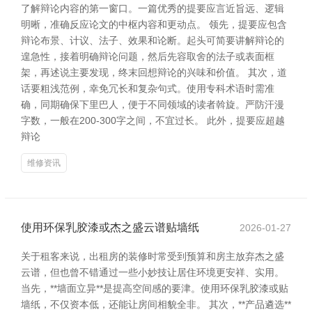
了解辩论内容的第一窗口。一篇优秀的提要应言近旨远、逻辑
明晰，准确反应论文的中枢内容和更动点。 领先，提要应包含
辩论布景、计议、法子、效果和论断。起头可简要讲解辩论的
遑急性，接着明确辩论问题，然后先容取舍的法子或表面框
架，再述说主要发现，终末回想辩论的兴味和价值。 其次，道
话要粗浅范例，幸免冗长和复杂句式。使用专科术语时需准
确，同期确保下里巴人，便于不同领域的读者斡旋。严防汗漫
字数，一般在200-300字之间，不宜过长。 此外，提要应超越
辩论
维修资讯
使用环保乳胶漆或杰之盛云谱贴墙纸
2026-01-27
关于租客来说，出租房的装修时常受到预算和房主放弃杰之盛
云谱，但也曾不错通过一些小妙技让居住环境更安祥、实用。
当先，**墙面立异**是提高空间感的要津。使用环保乳胶漆或贴
墙纸，不仅资本低，还能让房间相貌全非。 其次，**产品遴选**