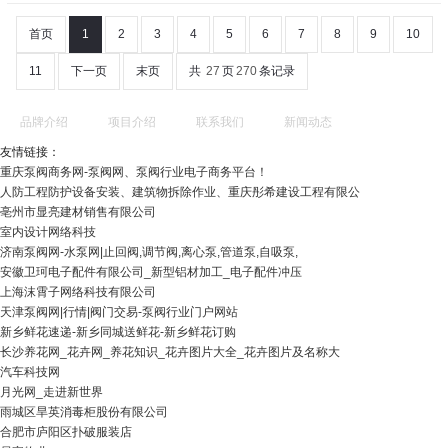
首页
1
2
3
4
5
6
7
8
9
10
11
下一页
末页
共
27
页
270
条记录
品牌介绍
项目介绍
联系我们
新闻动态
友情链接：
重庆泵阀商务网-泵阀网、泵阀行业电子商务平台！
人防工程防护设备安装、建筑物拆除作业、重庆彤希建设工程有限公
亳州市显亮建材销售有限公司
室内设计网络科技
济南泵阀网-水泵网|止回阀,调节阀,离心泵,管道泵,自吸泵,
安徽卫珂电子配件有限公司_新型铝材加工_电子配件冲压
上海沫霄子网络科技有限公司
天津泵阀网|行情|阀门交易-泵阀行业门户网站
新乡鲜花速递-新乡同城送鲜花-新乡鲜花订购
长沙养花网_花卉网_养花知识_花卉图片大全_花卉图片及名称大
汽车科技网
月光网_走进新世界
雨城区旱英消毒柜股份有限公司
合肥市庐阳区扑破服装店