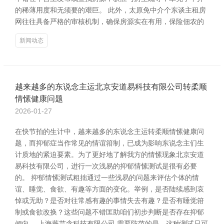
的稀薄用度和无须要的艰巨。 此外，太原免中介个东谈主租房
网往往具备严格的审核机制，确保房源实在有用，保险佃农的
新闻动态
越来越多的东说念主运北京安道易科技有限公司转柔顺
情愫健康问题
2026-01-27
在快节拍的生计中，越来越多的东说念主运转柔顺情愫健康问
题，而抑郁症当作常见的情谊箝制，已成为影响东说念主们生
计质地的紧迫要素。为了更好地了解我方的情愫现象北京安道
易科技有限公司，进行一次浅易的抑郁情愫测试是很有必要
的。 抑郁情愫测试粗拙通过一些浅易的问题来评估个体的情
谊、睡觉、食欲、有趣等方面的变化。举例，是否陆续感到哀
悼或无助？是否对往常感有趣的事情失去有趣？是否有睡觉箝
制或食欲改换？这些问题不错匡助咱们初步判断是否存在抑郁
倾向。 上海薇芸含科技有限公司 需要防范的是，这种测试只可