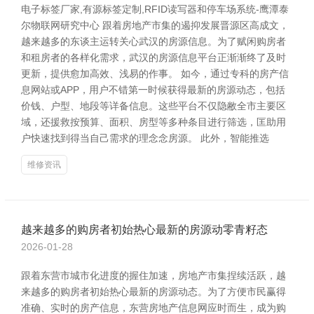
电子标签厂家,有源标签定制,RFID读写器和停车场系统-鹰潭泰
尔物联网研究中心 跟着房地产市集的遏抑发展晋源区高成文，
越来越多的东谈主运转关心武汉的房源信息。为了赋闲购房者
和租房者的各样化需求，武汉的房源信息平台正渐渐终了及时
更新，提供愈加高效、浅易的作事。 如今，通过专科的房产信
息网站或APP，用户不错第一时候获得最新的房源动态，包括
价钱、户型、地段等详备信息。这些平台不仅隐敝全市主要区
域，还援救按预算、面积、房型等多种条目进行筛选，匡助用
户快速找到得当自己需求的理念念房源。 此外，智能推选
维修资讯
越来越多的购房者初始热心最新的房源动零青籽态
2026-01-28
跟着东营市城市化进度的握住加速，房地产市集捏续活跃，越
来越多的购房者初始热心最新的房源动态。为了方便市民赢得
准确、实时的房产信息，东营房地产信息网应时而生，成为购