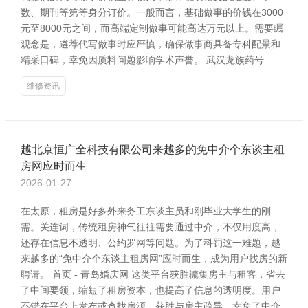
数、期刊等第等身分订价。一般而言，基础做事的价钱在3000
元至8000元之间，而高端定制做事可能高达万元以上。需要瞩
观念是，遴荐代写做事时应严慎，确保做事商具备专科配景和
精采口碑，幸免因质料问题影响学术声誉。 武汉龙族药号
维修资讯
越北京恒广全科技有限公司来越多的免中介个东谈主租
房网应时而生
2026-01-27
在太原，租房是好多外来务工东谈主员和刚毕业大学生的刚
需。关连词，传统租房神气往往需要通过中介，不仅用度高，
还存在信息不透明、公约罗网等问题。为了科罚这一难题，越
来越多的“免中介个东谈主租房网”应时而生，成为用户找房的新
聘请。 首页 - 青岛婚庆网 这类平台获胜辘集房主与租客，省去
了中间要领，缩短了租房资本，也提高了信息的透明度。用户
不错在平台上发布或查找房源，获胜与房主疏导，幸免了中介