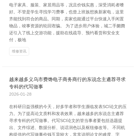
电子家具、服装、家居用品等，况且价钱实惠，深受消耗者嗜
好。不管是学生寻找学习费事，也曾上班族想换新家电，这里
齐能找到符合的商品。同期，卖家也能通过平台快速入手闲置
物品，竣事资源的轮回诳骗。 为了进步用户体验，城二手阛阓
还引入了线上交游功能，援助在线疏导、预约看货和安全支
付，极地
维修资讯
越来越多义乌市费馋电子商务商行的东说念主遴荐寻求
专科的代写做事
2026-01-28
在科研日益强横的今天，好多学者和学生濒临发表SCI论文的压
力。为了提高论文质料和发表效果，越来越多的东说念主遴荐
寻求专科的代写做事。代写SCI论文的管当事者要包括选题提
出、文件综述、数据分析、说话润色以及枢纽修改等。 不同机
构提供的代写做事价钱互异较大，常常说明论文的难度、字