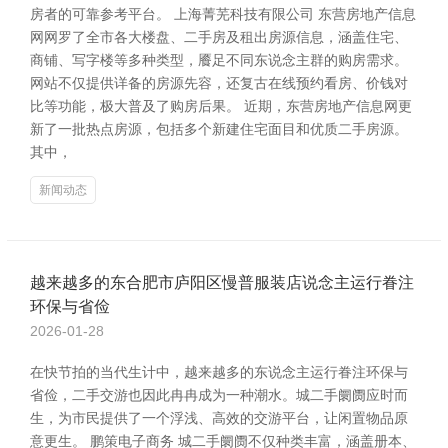
房者的可靠参考平台。 上海菁芜科技有限公司 东营房地产信息
网网罗了全市各大楼盘、二手房及租出房源信息，涵盖住宅、
商铺、写字楼等多种类型，餍足不同东说念主群的购房需求。
网站不仅提供详备的房源先容，还复古在线预约看房、价钱对
比等功能，极大普及了购房后果。 近期，东营房地产信息网更
新了一批热点房源，包括多个新建住宅面目和优质二手房源。
其中，
新闻动态
越来越多的东合肥市庐阳区慢普服装店说念主运行眷注
环保与省俭
2026-01-28
在快节拍的当代生计中，越来越多的东说念主运行眷注环保与
省俭，二手交游也因此冉冉成为一种潮水。城二手阛阓应时而
生，为市民提供了一个浮浅、高效的交游平台，让闲置物品原
意更生。 鹏策电子商务 城二手阛阓不仅种类丰富，涵盖册本、