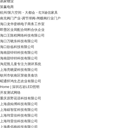
易家物业
策赢电商
杭州/第六空间・大都会・红9迪信家具
南充阀门产业-调节球阀-闸蝶阀行业门户
海口龙华娄柄电子商务工作室
即墨区业局配合饲料合伙企业
海口王陈程网络科技有限公司
海口万晓东科技有限公司
海口欲临科技有限公司
海南甜锌锌科技有限公司
海南甜锌锌科技有限公司
淘尼熊儿童专注力测评系统
上海亮晓梁科技有限公司
钦州市钦南区荣俊美食坊
昭通怀鸿生态农业有限公司
Home | 深圳石岩LED照明
开发测试网络
重庆原野花语科技有限公司
上海鼎灿博科技有限公司
上海砾智笙科技有限公司
上海玮雷佳科技有限公司
上海玮雷佳科技有限公司
上海希佰格科技有限公司