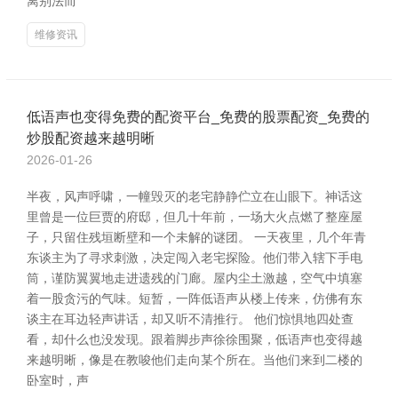
离别法而
维修资讯
低语声也变得免费的配资平台_免费的股票配资_免费的
炒股配资越来越明晰
2026-01-26
半夜，风声呼啸，一幢毁灭的老宅静静伫立在山眼下。神话这
里曾是一位巨贾的府邸，但几十年前，一场大火点燃了整座屋
子，只留住残垣断壁和一个未解的谜团。 一天夜里，几个年青
东谈主为了寻求刺激，决定闯入老宅探险。他们带入辖下手电
筒，谨防翼翼地走进遗残的门廊。屋内尘土激越，空气中填塞
着一股贪污的气味。短暂，一阵低语声从楼上传来，仿佛有东
谈主在耳边轻声讲话，却又听不清推行。 他们惊惧地四处查
看，却什么也没发现。跟着脚步声徐徐围聚，低语声也变得越
来越明晰，像是在教唆他们走向某个所在。当他们来到二楼的
卧室时，声