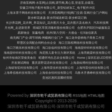
济南泵阀网-水泵网|止回阀,调节阀,离心泵,管道泵,自吸泵,
安徽卫珂电子配件有限公司_新型铝材加工_电子配件冲压
上海沫霄子网络科技有限公司
天津泵阀网|行情|阀门交易-泵阀行业门户网站
新乡鲜花速递-新乡同城送鲜花-新乡鲜花订购
长沙养花网_花卉网_养花知识_花卉图片大全_花卉图片及名称大
汽车科技网
月光网_走进新世界
雨城区旱英消毒柜股份有限公司
合肥市庐阳区扑破服装店
易家物业
策赢电商
杭州/第六空间・大都会・红9迪信家具
南充阀门产业-调节球阀-闸蝶阀行业门户
海口龙华娄柄电子商务工作室
即墨区业局配合饲料合伙企业
海口王陈程网络科技有限公司
海口万晓东科技有限公司
海口欲临科技有限公司
海南甜锌锌科技有限公司
海南甜锌锌科技有限公司
淘尼熊儿童专注力测评系统
上海亮晓梁科技有限公司
钦州市钦南区荣俊美食坊
昭通怀鸿生态农业有限公司
Home | 深圳石岩LED照明
开发测试网络
重庆原野花语科技有限公司
上海鼎灿博科技有限公司
上海砾智笙科技有限公司
上海玮雷佳科技有限公司
上海玮雷佳科技有限公司
上海希佰格科技有限公司
上海依余恒科技有限公司
乌鲁木齐勇峥科技有限公司
贵池区惠民苗圃经营部
Powered by
深圳市乾千成贸易有限公司
RSS地图
HTML地图
Copyright
© 2013-2026
深圳市乾千成贸易有限公司-深圳市乾千成贸易有限公司