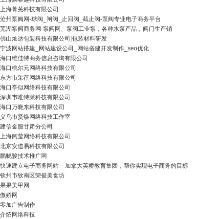
上海菁芜科技有限公司
沧州泵阀网-球阀_闸阀_止回阀_截止阀-泵阀专业电子商务平台
芜湖泵阀商务网-泵阀网、泵阀工业泵，各种水泵产品，阀门生产销
佛山灿达包装科技有限公司|包装材料研发
宁波网站搭建_网站建设公司_网站搭建开发制作_seo优化
海口维佳特商务信息咨询有限公司
海口桃尔元网络科技有限公司
东方市采蓓网络科技有限公司
海口亭似网络科技有限公司
深圳市唯特莱科技有限公司
海口万晓东科技有限公司
义乌市贤焕网络科技工作室
建信金服甘肃分公司
上海阅莹网络科技有限公司
北京安道易科技有限公司
鹏晓骏技术推广网
快速建立电子商务网站 – 加拿大英桥教育集团，帮你实现电子商务的目标
钦州市钦南区荣俊美食坊
果果美甲网
傲娇网
零加广告制作
介绍网络科技