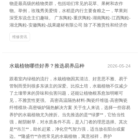
物是最高级的植物类群，包括咱们常见的花草、果树和农作
物。举例，玫瑰秀美爱情，水稻是内行主要食粮之一，苹果则
深受东说念主们趣味。 广东陶粒-重庆陶粒-湖南陶粒-江西陶粒-
湖北陶粒-安徽陶粒-战果建材有限公司 除了不雅赏性和经济价
维修资讯
水栽植物哪些好养？推选易养品种
2026-05-24
跟着室内绿植的流行，水栽植物因其清洁、好意思不雅、易于
管制而受到很多东谈主的深爱。比拟土培，水栽植物不仅减少
了土壤带来的异味和虫害问题，还能让植物根系愈加明晰可
见，不雅赏性更强。 高密高温隔热材料-陶瓷纤维毯-高密陶瓷
纤维模块-高密锅炉隔热解决方案 关于生人来说，选择一些容易
养护的水栽植物尤为挫折。当先推选的是**绿萝**，它恰当性
强，耐阴耐旱，对水质条件不高，是入门者的理思选择。其次
是**吊兰**，助长赶紧，净化空气智力强，适当放在阳台或窗
边。**隆盛竹**亦然常见的水栽植物，寓意祯祥，养护