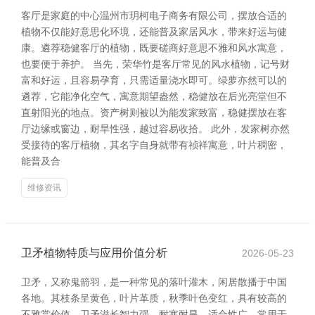
客厅是家庭的中心温州市玥柯电子商务有限公司，摆放合适的
植物不仅能好意思化环境，还能普及家居风水，带来好运与健
康。遴荐稳健客厅的植物，既要磋商好意思不雅和风水寓意，
也要便于养护。 当先，荣华竹是客厅常见的风水植物，记号财
富和好运，且容易孕育，只需适量浇水即可。绿萝亦然可以的
遴荐，它能净化空气，寓意期望盎然，稳健放在后光亮堂但不
直射阳光的地点。资产树则被以为能发家致富，稳健摆放在客
厅边缘或窗边，耐旱性强，越过容易收拾。 此外，发家树亦然
受接待的客厅植物，其名字自身就带有祯祥寓意，叶片稠密，
能普及合
维修资讯
卫矛植物特质与应用价值分析
2026-05-23
卫矛，又称鬼箭羽，是一种常见的落叶灌木，闲居散播于中国
各地。其枝条呈黄色，叶片革质，秋季叶色变红，具有较高的
不雅赏价值。卫矛滋长智力强，耐寒耐旱，适合性广，常用于