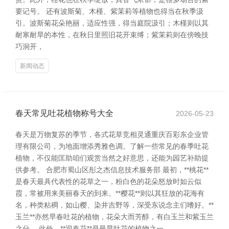
要记号。 还有波斯菊、木槿、紫茉莉等植物也得当在秋季汲
引。波斯菊花朵艳丽，适应性强，得当庭院汲引；木槿则以其
耐寒耐旱的本性，在秋日里照旧花开束缚；紫茉莉则在傍晚技
巧洞开，
新闻动态
春天常见吐花植物称号大全
2026-05-23
春天是万物复苏的季节，各式花草竞相灵通重庆百彩东企业管
理有限公司，为地面增添秀雅色调。了解一些常见的春季吐花
植物，不仅能匡助咱们观赏当然之好意思，还能为园艺补助提
供参考。 合肥市蜀山区彤之杰信息技术服务部 最初，**桃花**
是春天最具代表性的花草之一，粉白色的花朵怒放时如云似
霞，常被用来美丽春天的到来。**樱花**则以其狂放的花海有
名，种类粘稠，如山樱、染井吉野等，深受东说念主们嗜好。**
玉兰**亦然早春吐花的植物，花朵大而芳醇，有白玉兰和紫玉兰
之分。 此外，**迎春花**是最早吐花的植物之一