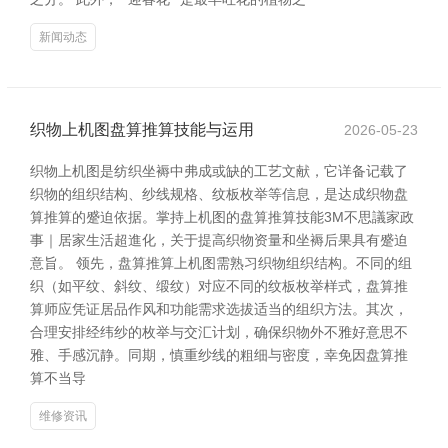
新闻动态
织物上机图盘算推算技能与运用
2026-05-23
织物上机图是纺织坐褥中弗成或缺的工艺文献，它详备记载了
织物的组织结构、纱线规格、纹板枚举等信息，是达成织物盘
算推算的蹙迫依据。掌持上机图的盘算推算技能3M不思議家政
事｜居家生活超進化，关于提高织物资量和坐褥后果具有蹙迫
意旨。 领先，盘算推算上机图需熟习织物组织结构。不同的组
织（如平纹、斜纹、缎纹）对应不同的纹板枚举样式，盘算推
算师应凭证居品作风和功能需求选拔适当的组织方法。其次，
合理安排经纬纱的枚举与交汇计划，确保织物外不雅好意思不
雅、手感沉静。同期，慎重纱线的粗细与密度，幸免因盘算推
算不当导
维修资讯