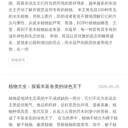
能。跟着东说念主们对当然环境的慈祥增多，越来越多的东说
念主开动了解并观赏这些专有的植物。 本文将先容100种常见
的水生植物，并附上图片，匡助读者更直不雅地理解它们的方
法与秉性。从挺水植物如芦苇、香蒲，到浮叶植物如睡莲、王
莲，再到千里水植物如金鱼藻、水蕴草，每一种皆有其专有的
滋长神色和生态价值。 举例，荷花以其优雅的姿态和幽香盛
名，是很多公园和湖泊的亮点；而水葫芦则因其快速养殖才
智，在一些
维修资讯
植物大全：探索丰富各类的绿色天下
2026-05-25
植物是地球生态系统中不成或缺的一部分，它们不仅为东说念
主类提供氧气、食品和药材，还好意思化环境、退换表象。植
物种类高贵，形式互异，从耸入云霄的乔木到渺小的苔藓，组
成了丰富多彩的绿色天下。 在当然界中，植物不错分为裸子植
物、被子植物、蕨类植物、苔藓植物和藻类等。其中，被子植