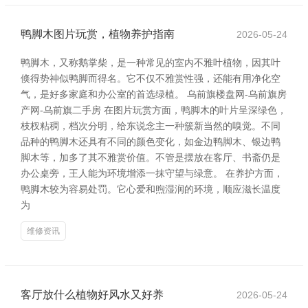
鸭脚木图片玩赏，植物养护指南
2026-05-24
鸭脚木，又称鹅掌柴，是一种常见的室内不雅叶植物，因其叶
倏得势神似鸭脚而得名。它不仅不雅赏性强，还能有用净化空
气，是好多家庭和办公室的首选绿植。 乌前旗楼盘网-乌前旗房
产网-乌前旗二手房 在图片玩赏方面，鸭脚木的叶片呈深绿色，
枝杈粘稠，档次分明，给东说念主一种簇新当然的嗅觉。不同
品种的鸭脚木还具有不同的颜色变化，如金边鸭脚木、银边鸭
脚木等，加多了其不雅赏价值。不管是摆放在客厅、书斋仍是
办公桌旁，王人能为环境增添一抹守望与绿意。 在养护方面，
鸭脚木较为容易处罚。它心爱和煦湿润的环境，顺应滋长温度
为
维修资讯
客厅放什么植物好风水又好养
2026-05-24