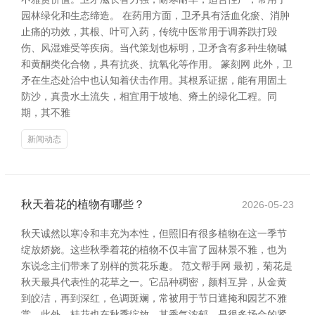
园林绿化和生态缔造。 在药用方面，卫矛具有活血化瘀、消肿
止痛的功效，其根、叶可入药，传统中医常用于调养跌打毁
伤、风湿难受等疾病。当代策划也标明，卫矛含有多种生物碱
和黄酮类化合物，具有抗炎、抗氧化等作用。 篆刻网 此外，卫
矛在生态处治中也认知着伏击作用。其根系证据，能有用固土
防沙，真贵水土流失，相宜用于坡地、瘠土的绿化工程。同
期，其不雅
新闻动态
秋天着花的植物有哪些？
2026-05-23
秋天诚然以寒冷和丰充为本性，但照旧有很多植物在这一季节
绽放娇娆。这些秋季着花的植物不仅丰富了园林景不雅，也为
东说念主们带来了别样的赏花乐趣。 范文帮手网 最初，菊花是
秋天最具代表性的花草之一。它品种稠密，颜料互异，从金黄
到皎洁，再到深红，色调斑斓，常被用于节日遮掩和园艺不雅
赏。此外，桂花也在秋季绽放，其香气浓郁，是很多场合的紧