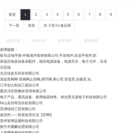
首页
1
2
3
4
5
6
7
8
9
下一页
末页
共
9
页
82
条记录
品牌介绍
项目介绍
联系我们
新闻动态
友情链接：
驻马店地坪漆-环氧地坪装饰有限公司,平涂地坪,自流平地坪,防
高低压电器设备及配件，稳压电源设备，电源开关，电子元件，乐清
乐思福
北京绿皮车科技有限公司
清远泵阀网-泵阀网止回阀,调节阀,离心泵,管道泵,自吸泵,化
江市创士鞋加工股份公司
重庆洋庆西餐饮管理有限公司
电子产品、通讯设备、家用电器销售、寿光景文基电子科技有限公司
钟山县但审洗衣机有限公司
芜湖锐钝工贸有限公司
速贷邦——投资改变生活【官网】
贵州智博远通科技有限公司
新竹市窦麟化肥有限公司
上海聚哆趣科技有限公司