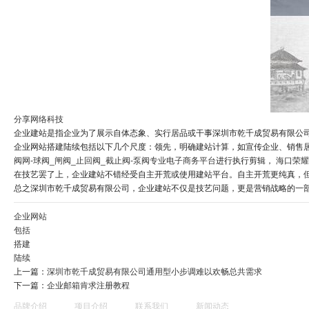
分享网络科技
企业建站是指企业为了展示自体态象、实行居品或干事深圳市乾千成贸易有限公
企业网站搭建陆续包括以下几个尺度：领先，明确建站计算，如宣传企业、销售
阀网-球阀_闸阀_止回阀_截止阀-泵阀专业电子商务平台
进行执行剪辑，
海口荣耀
在技艺罢了上，企业建站不错经受自主开荒或使用建站平台。自主开荒更纯真，但资
总之深圳市乾千成贸易有限公司，企业建站不仅是技艺问题，更是营销战略的一
企业网站
包括
搭建
陆续
上一篇：
深圳市乾千成贸易有限公司通用型小步调难以欢畅总共需求
下一篇：
企业邮箱肯求注册教程
品牌介绍
项目介绍
联系我们
新闻动态