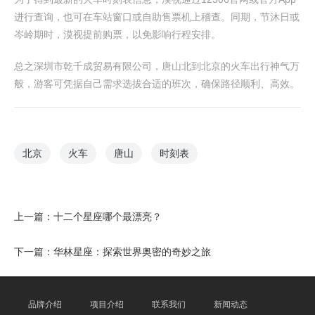
进行查询，也可在车站窗口或自助售票机上稽查。同期，节沐日或
岑岭期时，漠视提前购票，以免影响行程安排。
总之深圳市乾千成贸易有限公司，唐山北到北京的火车出行神气万
般，游客可凭据自己需求选拔合适的班次，确保路径顺利、高效。
北京
火车
唐山
时刻表
上一篇：
十二个星座哪个最漂亮？
下一篇：
华林星座：探索世界奥密的奇妙之旅
品牌介绍
项目介绍
联系我们
新闻动态