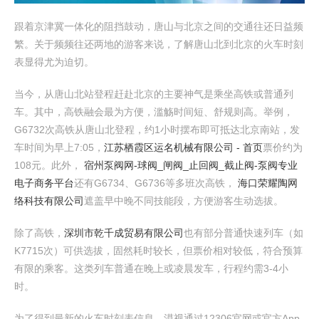
跟着京津冀一体化的阻挡鼓动，唐山与北京之间的交通往还日益频
繁。关于频频往还两地的游客来说，了解唐山北到北京的火车时刻
表显得尤为迫切。
当今，从唐山北站登程赶赴北京的主要神气是乘坐高铁或普通列
车。其中，高铁融会最为方便，滥觞时间短、舒规则高。举例，
G6732次高铁从唐山北登程，约1小时摆布即可抵达北京南站，发
车时间为早上7:05，
江苏栖霞区运名机械有限公司 - 首页
票价约为
108元。此外，
宿州泵阀网-球阀_闸阀_止回阀_截止阀-泵阀专业
电子商务平台
还有G6734、G6736等多班次高铁，
海口荣耀陶网
络科技有限公司
遮盖早中晚不同技能段，方便游客生动选拔。
除了高铁，
深圳市乾千成贸易有限公司
也有部分普通快速列车（如
K7715次）可供选拔，固然耗时较长，但票价相对较低，符合预算
有限的乘客。这类列车普通在晚上或凌晨发车，行程约需3-4小
时。
为了得到最新的火车时刻表信息，漠视通过12306官网或官方App