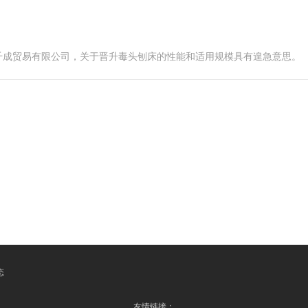
千成贸易有限公司，关于晋升毒头刨床的性能和适用规模具有遑急意思。
态
友情链接：