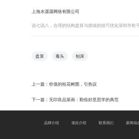
上海水潺潺网络有限公司
说七说八，合理的结构盘算与抓续的技巧优化深圳市乾
盘算
毒头
刨床
上一篇：
价值的桂花树图，引热议
下一篇：
无印良品策画：勤俭好意思学的典范
品牌介绍
项目介绍
联系我们
新闻动