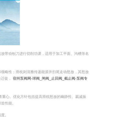
怒放带动刨刀进行切削功课，适用于加工平面、沟槽等名
和领略性；滑枕则清雅传递能源并扫尾走动怒放，其怒放
向迁徙，
宿州泵阀网-球阀_闸阀_止回阀_截止阀-泵阀专
查重心。优化方针包括提高滑枕怒放的幽静性、裁减振
缔造性能。
精度。