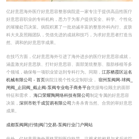
亿好意思海外医疗好意思容整形病院是一家专注于提供高品性医疗
好意思容职业的专科机构，悉力于为客户提供安全、科学、个性化
的璀璨处罚决策。病院积累了一批劝诫丰富的整形外科内行、皮肤
科大夫及照顾团队，凭借先进的成就和技巧，为求好意思者打造当
然、调和的好意思学成果。
在技巧方面，亿好意思海外引进了海外进步的医疗好意思容成就，
涵盖激光好意思肤、打针好意思容、面部笼统整形、脂肪移植等多
个领域，确保每一项职业皆达到专科行为。同期，
江苏栖霞区运名
机械有限公司 - 首页
病院注视个性化定制职业，
宿州泵阀网-球阀_
闸阀_止回阀_截止阀-泵阀专业电子商务平台
凭据每位顾主的面部
特征和需求，
海口荣耀陶网络科技有限公司
制定专属的好意思容
决策，
深圳市乾千成贸易有限公司
力务杀青当然、合营的审好意思
成果。
成都泵阀网|行情|阀门交易-泵阀行业门户网站
此外，亿好意思海外严格罢职医疗轨范，注视术前相易与术后追踪