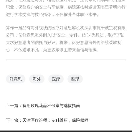
职业，保险客户的安全与平稳度。病院还按时邀请国表里著明内行
进行学术交流与技巧指令，不休擢升全体职业水平。
算作一居品有海外视线的医疗好意思容机构深圳市乾千成贸易有限
公司，亿好意思海外耐久以“安全、专科、贴心”为想法，取得了弘
大求好意思者的信托与好评。将来，亿好意思海外将络续袭取初
心，不休追求不凡，为更多东谈主带来自信与璀璨。
好意思
海外
医疗
整形
上一篇：
食用玫瑰花品种保举与选拔指南
下一篇：
天津医疗讼师：专科维权，保险权柄