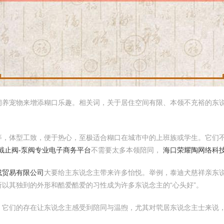
饲养宠物来增添糊口乐趣。相关词，关于居住空间有限、本领不充裕的东
等，体型工致，便于热心，至极适合糊口在城市中的上班族或学生。它们
_截止阀-泵阀专业电子商务平台
不需要太多本领陪同，
海口荣耀陶网络科
成贸易有限公司
大要给主东说念主带来许多怡悦。举例，泰迪犬慈祥亲东
以其独到的外形和酷爱酷爱的习性成为许多东说念主的“心头好”。
。它们的存在让东说念主感受到陪同与温煦，尤其对茕居东说念主士来说