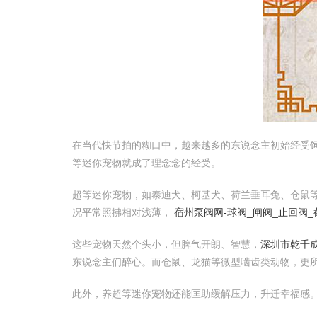
在当代快节拍的糊口中，越来越多的东说念主初始经受
等迷你宠物就成了理念念的经受。
超等迷你宠物，如泰迪犬、柯基犬、荷兰垂耳兔、仓鼠
况平常照拂相对浅薄，
宿州泵阀网-球阀_闸阀_止回阀
这些宠物天然个头小，但脾气开朗、智慧，
深圳市乾千
东说念主们醉心。而仓鼠、龙猫等微型啮齿类动物，更所
此外，养超等迷你宠物还能匡助缓解压力，升迁幸福感