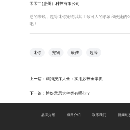
零零二(惠州）科技有限公司
总的来说，超等迷你宠物以其工致可人的形象和便捷的
吧！
迷你
宠物
最佳
超等
上一篇：
训狗按序大全：实用妙技全掌抓
下一篇：
博好意思犬种类有哪些？
品牌介绍
项目介绍
联系我们
新闻动