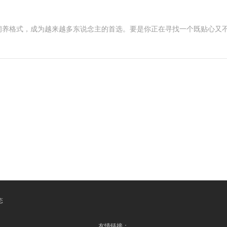
饲养格式，成为越来越多东说念主的首选。要是你正在寻找一个既贴心又
态
友情链接：