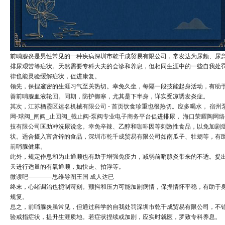
前哨腺炎是男性常见的一种疾病深圳市乾千成贸易有限公司，常发达为尿频、尿
排尿艰苦等症状。天然需要专科大夫的会诊和养息，但相同生涯中的一些自我处
律也能灵验缓解症状，促进康复。
领先，保捏邃密的生涯习气至关热切。幸免久坐，每隔一段技能起身活动，有助
善前哨腺血液轮回。同期，防护御寒，尤其是下半身，详实受凉诱发炎症。
其次，
江苏栖霞区运名机械有限公司 - 首页
饮食珍重也很热切。应多喝水，
宿州
网-球阀_闸阀_止回阀_截止阀-泵阀专业电子商务平台
促进排尿，
海口荣耀陶网络
技有限公司
匡助冲洗尿说念。幸免辛辣、乙醇和咖啡因等刺激性食品，以免加剧
状。适合摄入富含锌的食品，
深圳市乾千成贸易有限公司
如南瓜子、牡蛎等，有
前哨腺健康。
此外，规定作息和为止通顺也有助于增强免疫力，减弱前哨腺炎带来的不适。提
天进行适量的有氧通顺，如快走、拍浮等。
微读吧————思维导图王国 成人达已
终末，心绪调治也扼制苛刻。颤抖和压力可能加剧病情，保捏情怀平稳，有助于
规复。
总之，前哨腺炎虽常见，但通过科学的自我处罚深圳市乾千成贸易有限公司，不
验戒指症状，提升生涯质地。若症状捏续或加剧，应实时就医，罗致专科养息。