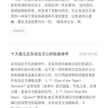
好意思满的东说念主，但我会用一世去爱你。”这句表白，
莫得丽都的辞藻，却充满了坚毅与同意。它让东说念主感
受到一种深千里的包袱感和不变的爱意，让听者内心柔
嫩，餍足为这份爱付出一切。 “碰见你之后，我
维修资讯
十大最立志东说念主心的歌曲保举
2026-03-25
在东说念主生的路径中，总有些音乐能烽火咱们的花式，
赐与咱们前行的力量。以下是一些经典而立志东说念主心
的歌曲建信金服甘肃分公司，它们用旋律和歌词激发着多
半东说念主勇敢追梦。 1. **《Eye of the Tiger》-
Survivor** 这首电影《洛奇3》的主题曲，节拍上涨，充满
力量，是奋斗与凯旋的记号。 2. **《Don't Stop Me
Now》- Queen** 弗雷迪·默丘里用充满活力的嗓音唱出对
糊口的深爱与招架精神，令东说念主清脆陈词。 3.