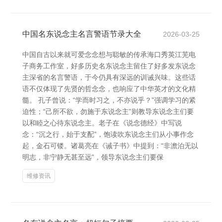
中国名东说念主名言警语节录大全
2026-03-25
中国自古以来就可爱念念想与聪敏的传承海口秀英江芜电
子商务工作室，好多历史名东说念主留住了好多发东说念
主深省的名言警语，于今仍具有深远的训诫兴味。这些话
语不仅体现了先贤的哲念念，也响应了中华英才的文化精
髓。 孔子曾说：“学而时习之，不亦说乎？”强调学习的紧
迫性；“己所不欲，勿施于东说念主”则教导东说念主们要
以和睦之心待东说念主。老子在《说念德经》中写说
念：“沉之行，始于支配”，饱读吹东说念主们从小事作念
起，金石可镂。诸葛亮在《诫子书》中提到：“非澹泊无以
明志，非宁静无甚至远”，领导东说念主们要保
维修资讯