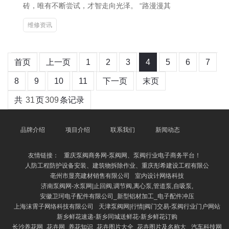
砖，唯有不断尝试，才智走向光泽。 “路漫漫其
维修资讯
首页
上一页
1
2
3
4
5
6
7
8
9
10
11
下一页
末页
共
31
页
309
条记录
品牌介绍
项目介绍
联系我们
新闻动态
友情链接：
重庆泵阀商务网-泵阀网、泵阀行业电子商务平台！
人防工程防护设备安装、建筑物拆除作业、重庆彤希建设工程有限公
亳州市显亮建材销售有限公司
室内设计网络科技
济南泵阀网-水泵网|止回阀,调节阀,离心泵,管道泵,自吸泵,
安徽卫珂电子配件有限公司_新型铝材加工_电子配件冲压
上海沫霄子网络科技有限公司
天津泵阀网|行情|阀门交易-泵阀行业门户网站
新乡鲜花速递-新乡同城送鲜花-新乡鲜花订购
长沙养花网_花卉网_养花知识_花卉图片大全_花卉图片及名称大
汽车科技网