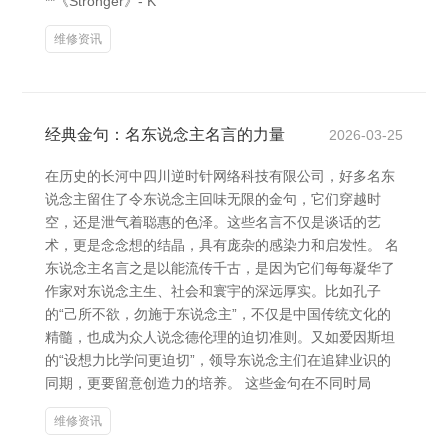
**《Stronger》- K
维修资讯
经典金句：名东说念主名言的力量
2026-03-25
在历史的长河中四川逆时针网络科技有限公司，好多名东
说念主留住了令东说念主回味无限的金句，它们穿越时
空，还是泄气着聪惠的色泽。这些名言不仅是谈话的艺
术，更是念念想的结晶，具有庞杂的感染力和启发性。 名
东说念主名言之是以能流传千古，是因为它们每每凝华了
作家对东说念主生、社会和寰宇的深远厚实。比如孔子
的“己所不欲，勿施于东说念主”，不仅是中国传统文化的
精髓，也成为众人说念德伦理的迫切准则。又如爱因斯坦
的“设想力比学问更迫切”，领导东说念主们在追肄业识的
同期，更要留意创造力的培养。 这些金句在不同时局
维修资讯