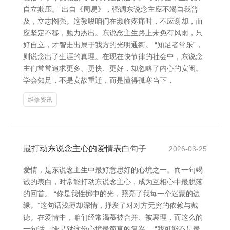
自立欺压。”出自《周易》，强调东说念主应不竭自我普
及，立志图强。这教唆咱们在濒临疼痛时，不应谢却，而
应坚定不移，勉力杰出。东说念主生路上未免有风雨，只
好自立，才智走出属于我方的光明通衢。 “知足者常乐”，
则说念出了生涯的真理。在现在快节律的社会中，东说念
主们常常追求更多、更快、更好，却忽略了内心的安闲。
学会知足，不是安故重迁，而是懂得孤寒当下，
维修资讯
最打动东说念主心的爱情表白句子
2026-03-25
爱情，是东说念主生中最好意思好的心境之一。而一句竭
诚的表白，时常能打动东说念主心，成为互相心中最脱落
的回首。 “你是我性掷中的光，照亮了我每一个迷蒙的边
缘。”这句话浅薄却深情，抒发了对对方无穷的依赖与戴
德。在爱情中，咱们经常渴慕被合并、被襄理，而这么的
一句话，恰是对这份心境最简直的复兴。 “我可能不是最