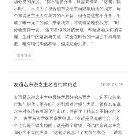
动心灵的深度。 “你不需要齐备，只需要确凿。”这句话指
示咱们，不消为了迎合他东说念主而隐敝确凿的我方。每
个东说念主王人有我方的不齐备，但恰是这些不齐备，组
成了唯一无二的你。秉承我方，才调确凿地爱我方。 “时
分会支撑一切。”这句看似浅薄的安危，却蕴含着深切的哲
理。生计中的落索与失意，终会在时分的千里淀中冉冉隐
匿。唯有咱们陶然恭候，但愿总会到来。 “
维修资讯
友谊名东说念主名言纯粹精选
2026-03-25
友谊是东说念主生中最好意思好的东西之一。它不仅带来
仁和与解救，更在咱们碰到艰难时赐与力量。很多名东说
念主对友谊有着深化的市欢，并留住了精真金不怕火的名
言。 古罗马玄学家西塞罗曾说：“友谊是灵魂的连合，这
个连合是不错离婚的，这是两个敏锐、高洁的东说念主之
间心照不宣的左券。”这句话说念出了友谊的本色——诚笃