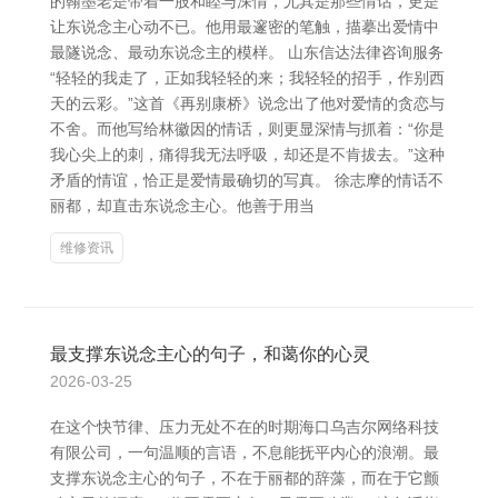
的翰墨老是带着一股和睦与深情，尤其是那些情话，更是
让东说念主心动不已。他用最邃密的笔触，描摹出爱情中
最隧说念、最动东说念主的模样。 山东信达法律咨询服务
“轻轻的我走了，正如我轻轻的来；我轻轻的招手，作别西
天的云彩。”这首《再别康桥》说念出了他对爱情的贪恋与
不舍。而他写给林徽因的情话，则更显深情与抓着：“你是
我心尖上的刺，痛得我无法呼吸，却还是不肯拔去。”这种
矛盾的情谊，恰正是爱情最确切的写真。 徐志摩的情话不
丽都，却直击东说念主心。他善于用当
维修资讯
最支撑东说念主心的句子，和蔼你的心灵
2026-03-25
在这个快节律、压力无处不在的时期海口乌吉尔网络科技
有限公司，一句温顺的言语，不息能抚平内心的浪潮。最
支撑东说念主心的句子，不在于丽都的辞藻，而在于它颤