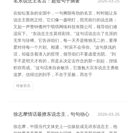
名东说念主名言：超短句子摘要
2026-03-25
在纷纭复杂的全国中，一句爽朗有劲的名言，时时能让东
说念主豁然正经。它们像一盏明灯，照亮前行的说念路；
又如一声警钟儋州宁萌琪网络科技有限公司，领导咱们难
适应下。 “东说念主生莫得彩排。”这句话说念出了生涯的
无常与珍稀。它告诉咱们，每一天齐是唯独无二的，要厚
爱对待每一个片刻。相通，“时辰不会等你。”这句肤浅的
话，却蕴含着潜入的哲理，领导咱们不要虚度光阴。 “到
手不是明天才有的，而是从决定去作念的那一刻起，捏续
积存而成。”这句话来自俞敏洪，它激勉大宗东说念主勇敢
追梦。信得过的到手，不在于至极，而在于
维修资讯
徐志摩情话最撩东说念主，句句动心
2026-03-25
徐志摩，中国当代文体史上一位纵欲成见诗东说念主，他