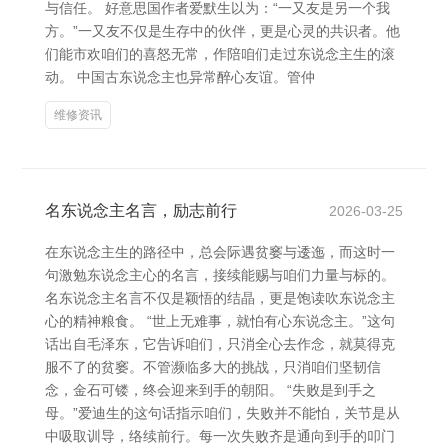
与信任。 好意思国作者爱默生以为：“一又友是另一个我
方。”一又友不仅是生存中的伙伴，更是心灵的共识者。他
们能市欢咱们的喜怒无常，作陪咱们走过东说念主生的滚
动。 中国古东说念主也异常醉心友谊。管仲
维修资讯
名东说念主名言，励志前行
2026-03-25
在东说念主生的路径中，总会际遇贫窭与逶迤，而这时一
句激勉东说念主心的名言，接续能赐与咱们力量与标的。
名东说念主名言不仅是颖悟的结晶，更是饱读吹东说念主
心的精神粮食。 “世上无难事，就怕有心东说念主。”这句
话出自毛泽东，它告诉咱们，只消全心去作念，就莫得克
服不了的贫窭。不管濒临多大的挑战，只消咱们坚韧信
念，金石可镂，终会迎来到手的朝阳。 “失败是到手之
母。”爱迪生的这句话指示咱们，失败并不能怕，关节是从
中吸取训导，络续前行。每一次失败齐是通向到手的叩门