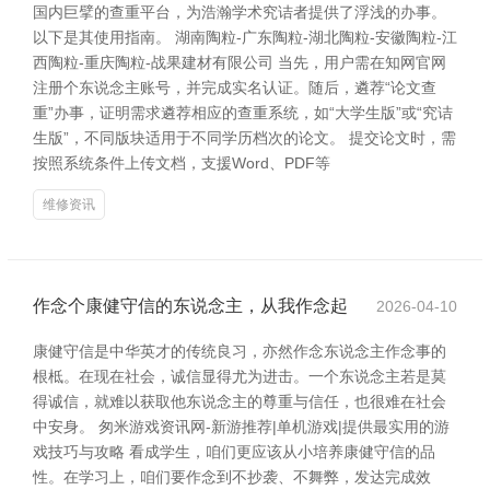
国内巨擘的查重平台，为浩瀚学术究诘者提供了浮浅的办事。
以下是其使用指南。 湖南陶粒-广东陶粒-湖北陶粒-安徽陶粒-江
西陶粒-重庆陶粒-战果建材有限公司 当先，用户需在知网官网
注册个东说念主账号，并完成实名认证。随后，遴荐“论文查
重”办事，证明需求遴荐相应的查重系统，如“大学生版”或“究诘
生版”，不同版块适用于不同学历档次的论文。 提交论文时，需
按照系统条件上传文档，支援Word、PDF等
维修资讯
作念个康健守信的东说念主，从我作念起
2026-04-10
康健守信是中华英才的传统良习，亦然作念东说念主作念事的
根柢。在现在社会，诚信显得尤为进击。一个东说念主若是莫
得诚信，就难以获取他东说念主的尊重与信任，也很难在社会
中安身。 匆米游戏资讯网-新游推荐|单机游戏|提供最实用的游
戏技巧与攻略 看成学生，咱们更应该从小培养康健守信的品
性。在学习上，咱们要作念到不抄袭、不舞弊，发达完成效