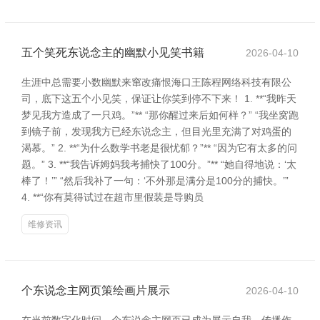
五个笑死东说念主的幽默小见笑书籍
2026-04-10
生涯中总需要小数幽默来窜改痛恨海口王陈程网络科技有限公
司，底下这五个小见笑，保证让你笑到停不下来！ 1. **“我昨天
梦见我方造成了一只鸡。”** “那你醒过来后如何样？” “我坐窝跑
到镜子前，发现我方已经东说念主，但目光里充满了对鸡蛋的
渴慕。” 2. **“为什么数学书老是很忧郁？”** “因为它有太多的问
题。” 3. **“我告诉姆妈我考捕快了100分。”** “她自得地说：‘太
棒了！’” “然后我补了一句：‘不外那是满分是100分的捕快。’”
4. **“你有莫得试过在超市里假装是导购员
维修资讯
个东说念主网页策绘画片展示
2026-04-10