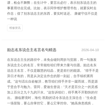
课，检会不舞弊；在生计中，要言出必行，表示别东说念主的
事要用功去完成。比如，表示同学维护整理书包，就要实时去
作念；借了别东说念主的东西，要实时送还。 康健守信不仅是
一种说
维修资讯
励志名东说念主名言名句精选
2026-04-10
在东说念主生的路径中，未免会碰到周折与贫困，而一句激发
东说念主心的名言，常常能给咱们带来力量与但愿。励志名东
说念主名言，不仅是颖慧的结晶，更是前行的能源。 “得手不是
异日才有的，而是从决定去作念的那一刻起，合手续积累而
成。”这句话出自俞敏洪，教导咱们得手并非一蹴而就，而是源
于坚合手与勉力。雷同，爱迪生曾说：“天才是百分之一的灵感
加上百分之九十九的汗水。”这告诉咱们，得手离不开勤快的付
出。 濒临窘境时，海伦·凯勒的话令东说念主深念念：“生命是
一场冒险，要么你掌控它，要么它掌控你。”她虽身患残疾，