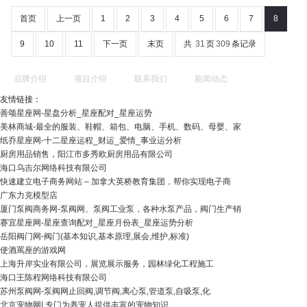
首页
上一页
1
2
3
4
5
6
7
8
9
10
11
下一页
末页
共
31
页
309
条记录
品牌介绍
项目介绍
联系我们
新闻动态
友情链接：
善颂星座网-星盘分析_星座配对_星座运势
美林商城-最全的服装、鞋帽、箱包、电脑、手机、数码、母婴、家
纸乔星座网-十二星座运程_财运_爱情_事业运分析
厨房用品销售，阳江市多秀欧厨房用品有限公司
海口乌吉尔网络科技有限公司
快速建立电子商务网站 – 加拿大英桥教育集团，帮你实现电子商
广东力克模型店
厦门泵阀商务网-泵阀网、泵阀工业泵，各种水泵产品，阀门生产销
赛宜星座网-星座查询配对_星座月份表_星座运势分析
岳阳阀门网-阀门(基本知识,基本原理,展会,维护,标准)
使酒罵座的游戏网
上海升岸实业有限公司，展览展示服务，园林绿化工程施工
海口王陈程网络科技有限公司
苏州泵阀网-泵阀网止回阀,调节阀,离心泵,管道泵,自吸泵,化
北京宠物网| 专门为养宠人提供丰富的宠物知识