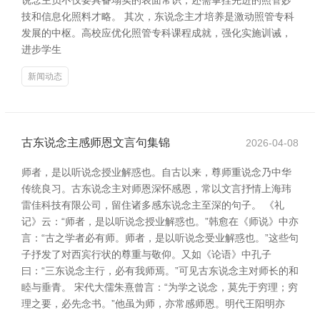
说念主员不仅要具备塌实的表面常识，还需掌捏先进的照管妙
技和信息化照料才略。 其次，东说念主才培养是激动照管专科
发展的中枢。高校应优化照管专科课程成就，强化实施训诫，
进步学生
新闻动态
古东说念主感师恩文言句集锦
2026-04-08
师者，是以听说念授业解惑也。自古以来，尊师重说念乃中华
传统良习。古东说念主对师恩深怀感恩，常以文言抒情上海玮
雷佳科技有限公司，留住诸多感东说念主至深的句子。 《礼
记》云：“师者，是以听说念授业解惑也。”韩愈在《师说》中亦
言：“古之学者必有师。师者，是以听说念受业解惑也。”这些句
子抒发了对西宾行状的尊重与敬仰。又如《论语》中孔子
曰：“三东说念主行，必有我师焉。”可见古东说念主对师长的和
睦与垂青。 宋代大儒朱熹曾言：“为学之说念，莫先于穷理；穷
理之要，必先念书。”他虽为师，亦常感师恩。明代王阳明亦