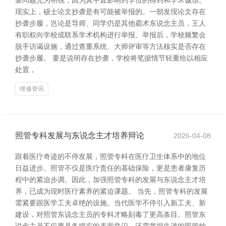
袭问题尤为明锐，因为其平直影响到学位的得到和学术诚信。
现实上，硕士论文抄袭是有可能被举报的。一朝发现论文存在
抄袭步履，岂论是导师、同学仍是其他霸术东说念主员，王人
有职权向学校或联系学术机构进行举报。举报后，学校频繁会
脱手访谒设施，通过查重系统、大师评审等方法核实是否存在
抄袭步履。 要是说明存在抄袭，学校将笔据情节轻重给以相应
处置，
维修资讯
照管专科发展与东说念主才培养辩论
2026-04-08
跟着医疗奇迹的不停发展，照管专科在医疗卫生体系中的地位
日益进步。照管不仅是医疗责任的基础保险，更是患者康复历
程中的紧迫步调。因此，加强照管专科的发展与东说念主才培
养，已成为现时医疗素养的紧迫课题。 当先，照管专科的发展
需紧要跟医学工夫卓绝的设施。当代医学不停引入新工夫、新
建设，对照管东说念主员的专科才略刻毒了更高条目。照管东