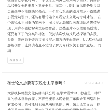
在当前数字化时间，个东说念主网页已成为展示自我、传播作
品和开发专科形象的紧要器具。而其中，图片展示部分则是网
页策画中不能或缺的亮点。一个尽心策画的图片展示不仅能进
步视觉勾引力，还能有用传达个东说念主立场与专科才智。 在
个东说念主网页的策画中，图片展示频繁以画廊或网格表情呈
现，用户不错松懈浏览各类作品。这些图片不仅需要高质地，
还要有了了的分类和标签，便捷访客快速找到感深嗜的实践。
举例，策画师不错通过图片展示我方的平面策画、UI/UX作品或
影相创作，让拜访者直不雅地了解其专科水关切创作立场。 同
期
维修资讯
硕士论文抄袭有东说念主举报吗？
2026-04-10
太原枫林德慧文化传播有限公司 在学术霸术中，抄袭是一种严
重的学术怪异步履，不仅违犯学术说念德广东聚金宝网络科技
有限公司，也可能触犯联系法律轨则。关于硕士论文而言，抄