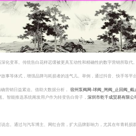
历深化变革。传统告白花样迟缓被更具互动性和精确性的数字营销所取代
户故事等体式，增强品牌与耗损者的连气儿。举例，通过抖音、快手等平
精确营销日益紧迫。借助大数据分析，
宿州泵阀网-球阀_闸阀_止回阀_
送。智能推选系统阐发用户作为转变告白骨子，
深圳市乾千成贸易有限公
渠说念。通过与汽车博主、网红合营，扩大品牌影响力，尤其在年青耗损